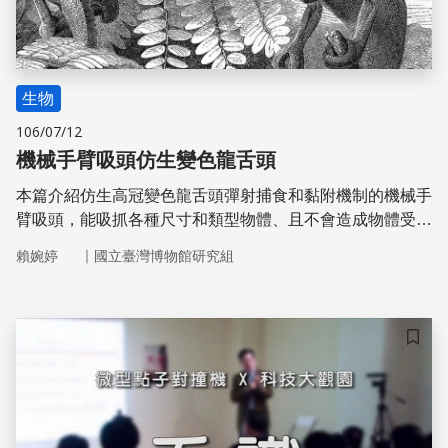
生物
106/07/12
機械手臂吸頭仿生變色龍舌頭
本篇介紹仿生高冠變色龍舌頭彈射捕食和黏附機制的機械手
臂吸頭，能吸抓各種尺寸和類型物體、且不會造成物體受
損，可應用於蔬果分級、廢棄物分類回收、工業組裝、自動
｜
賴婉婷
國立臺灣博物館研究組
化組裝或處理小零件等任務。
儲存