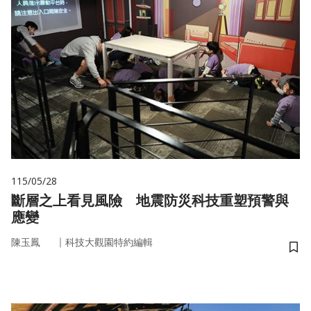
115/05/28
斷層之上看見風險 地震防災科技重塑預警與
應變
｜
陳玉鳳
科技大觀園特約編輯
儲