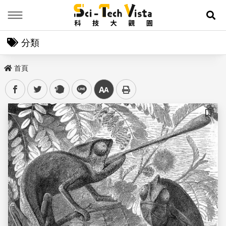
Menu
展
分類
首頁
facebook
twitter
plurk
line
中
儲存