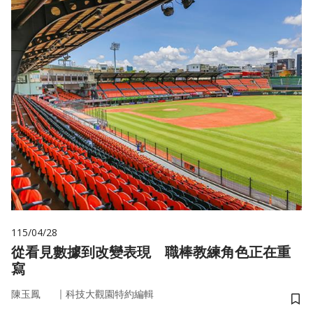
115/04/28
從看見數據到改變表現 職棒教練角色正在重
寫
｜
陳玉鳳
科技大觀園特約編輯
儲