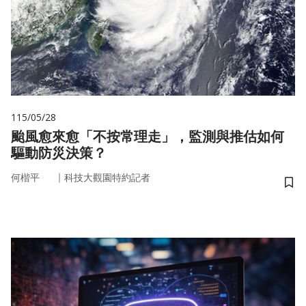
115/05/28
颱風愈來愈「不按常理走」，監測與推估如何
驅動防災決策？
｜
何楷平
科技大觀園特約記者
儲