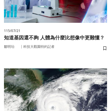
115/07/21
知道基因還不夠 人體為什麼比想像中更難懂？
｜
鄒明珆
科技大觀園特約記者
儲