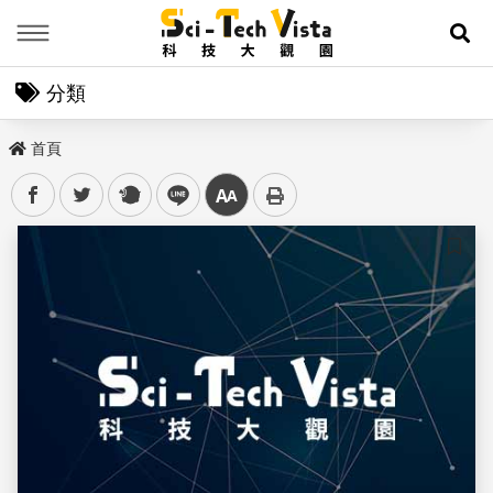
Menu
展
分類
首頁
facebook
twitter
plurk
line
中
儲存