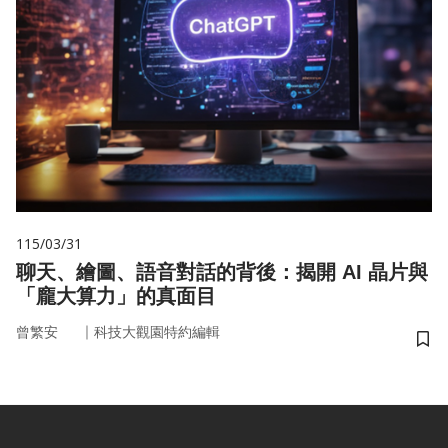
115/03/31
聊天、繪圖、語音對話的背後：揭開 AI 晶片與
「龐大算力」的真面目
｜
曾繁安
科技大觀園特約編輯
儲