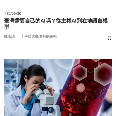
115/06/30
臺灣需要自己的AI嗎？從主權AI到在地語言模
型
｜
陳彥諺
科技大觀園特約編輯
儲