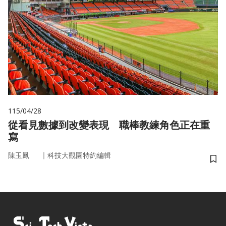
115/04/28
從看見數據到改變表現 職棒教練角色正在重
寫
｜
陳玉鳳
科技大觀園特約編輯
儲