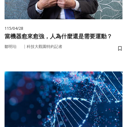
115/04/28
當機器愈來愈強，人為什麼還是需要運動？
｜
鄒明珆
科技大觀園特約記者
儲