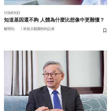
115/07/21
知道基因還不夠 人體為什麼比想像中更難懂？
｜
鄒明珆
科技大觀園特約記者
儲