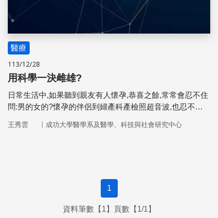
醫療
113/12/28
用科學一決雌雄?
日常生活中,如果聽到親友有人懷孕,恭喜之餘,常常會忍不住
問:男的女的?懷孕的伴侶到婦產科產檢照超音波,也忍不住
要問醫師,男的?女的?這忍不住要問,或許是基於準備嬰兒衣
｜
王秀雲
成功大學醫學系及醫學、科技與社會研究中心
物方便,畢竟嬰兒用品店裡的粉藍與粉紅二元對立簡直就是
楚河漢界,非常明確,罕見其他顏色。更根本的問題或許是男
女性別二分是近代社會最重要的組織方式,不只是胎兒階段
的性別,嬰兒自呱呱落地後,就進入了這個無所不在的結構及
隨之而來的社會化,逐漸使其變成男人女人。
1
資料筆數【1】頁數【1/1】