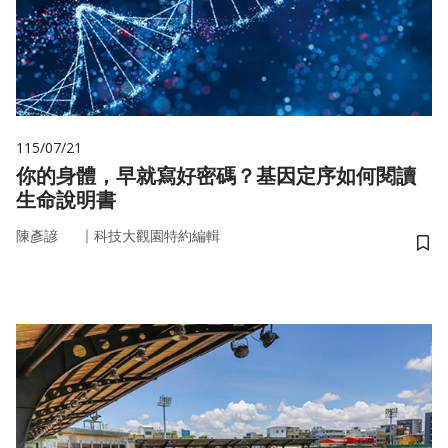
115/07/21
你的身體，早就寫好密碼？基因定序如何閱讀
生命說明書
｜
陳彥諺
科技大觀園特約編輯
儲