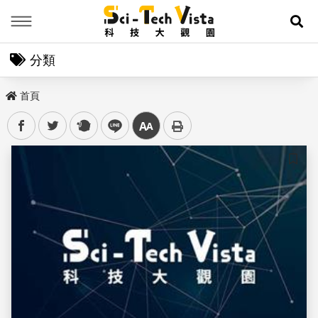
Menu
展
分類
首頁
facebook
twitter
plurk
line
中
儲存