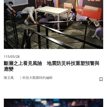
115/05/28
斷層之上看見風險 地震防災科技重塑預警與
應變
｜
陳玉鳳
科技大觀園特約編輯
儲