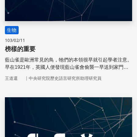
生物
103/02/11
榜樣的重要
藍山雀是歐洲常見的鳥，牠們的本領很早就引起學者注意。
早在1921年，英國人便發現藍山雀會偷襲一早送到家門口
的牛奶：以喙嘴刺穿玻璃瓶的紙瓶蓋飲用牛奶。
｜
王道還
中央研究院歷史語言研究所助理研究員
儲存