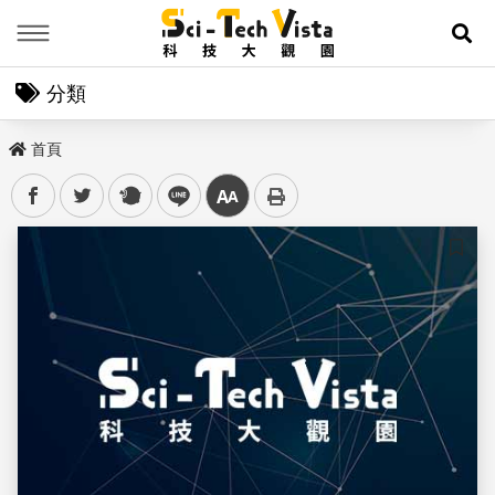
Menu
展
分類
首頁
facebook
twitter
plurk
line
中
儲存