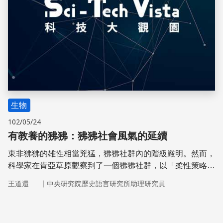
生物
102/05/24
有教養的狒狒：狒狒社會風氣的延續
東非狒狒的雄性相當兇猛，狒狒社群內的階級嚴明。然而，
科學家在肯亞草原觀察到了一個狒狒社群，以「柔性策略」
與彼此交往，即使原本高階狒狒死去後也是如此⋯⋯
｜
王道還
中央研究院歷史語言研究所助理研究員