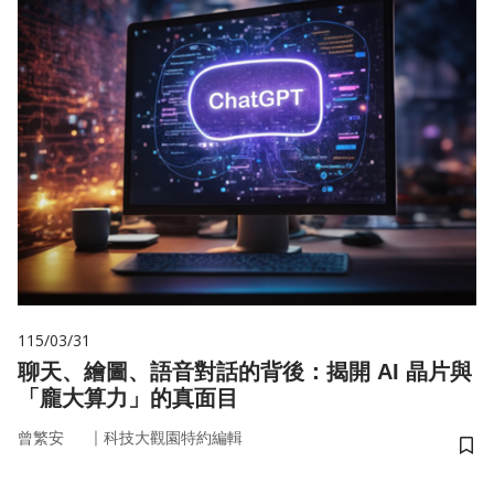
115/03/31
聊天、繪圖、語音對話的背後：揭開 AI 晶片與
「龐大算力」的真面目
｜
曾繁安
科技大觀園特約編輯
儲