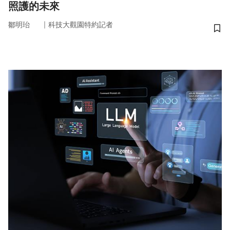
照護的未來
｜
鄒明珆
科技大觀園特約記者
儲