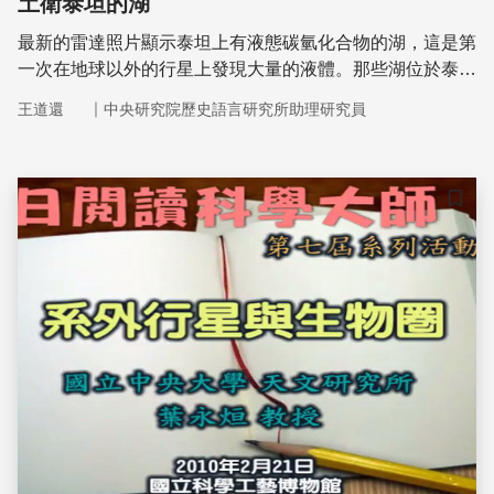
土衛泰坦的湖
最新的雷達照片顯示泰坦上有液態碳氫化合物的湖，這是第
一次在地球以外的行星上發現大量的液體。那些湖位於泰坦
的北極區，寬1～32公里，長可達90公里。
｜
王道還
中央研究院歷史語言研究所助理研究員
儲存