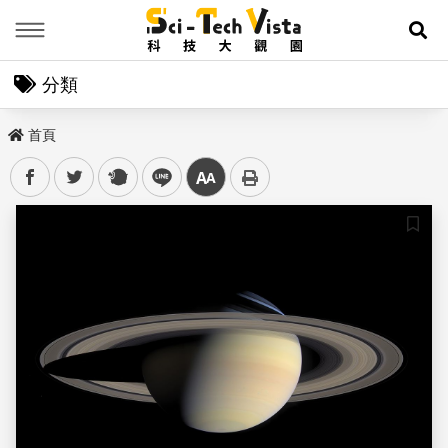
Menu
展
分類
首頁
facebook
twitter
plurk
line
中
儲存