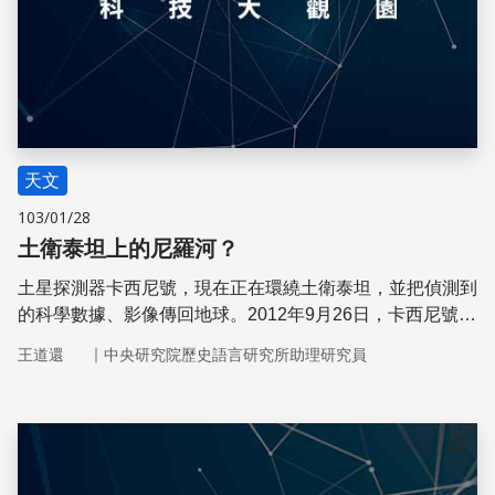
天文
103/01/28
土衛泰坦上的尼羅河？
土星探測器卡西尼號，現在正在環繞土衛泰坦，並把偵測到
的科學數據、影像傳回地球。2012年9月26日，卡西尼號在
泰坦北半球拍到了一個河流系統，像是具體而微的尼羅河。
｜
王道還
中央研究院歷史語言研究所助理研究員
儲存