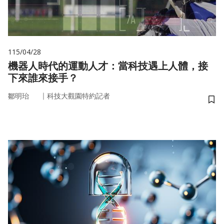
115/04/28
機器人時代的運動人才：當科技遇上人體，接
下來誰來接手？
｜
鄒明珆
科技大觀園特約記者
儲