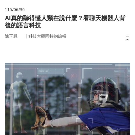
115/06/30
AI真的聽得懂人類在說什麼？看聊天機器人背
後的語言科技
｜
陳玉鳳
科技大觀園特約編輯
儲