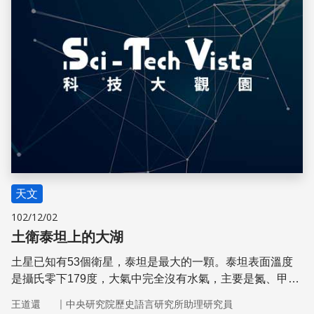
天文
102/12/02
土衛泰坦上的大湖
土星已知有53個衛星，泰坦是最大的一顆。泰坦表面溫度
是攝氏零下179度，大氣中完全沒有水氣，主要是氮、甲
烷；泰坦地表有大湖，其中可能是液態甲烷、乙烷等。
｜
王道還
中央研究院歷史語言研究所助理研究員