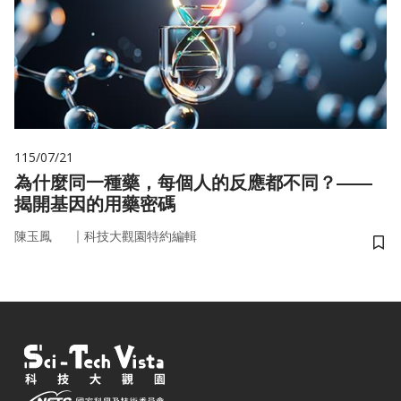
115/07/21
為什麼同一種藥，每個人的反應都不同？——
揭開基因的用藥密碼
｜
陳玉鳳
科技大觀園特約編輯
儲