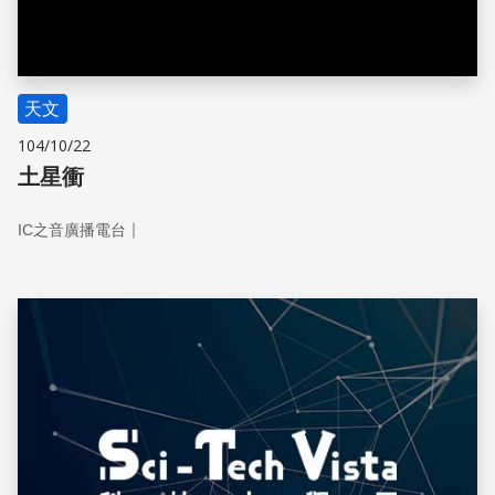
天文
104/10/22
土星衝
｜
IC之音廣播電台
儲存