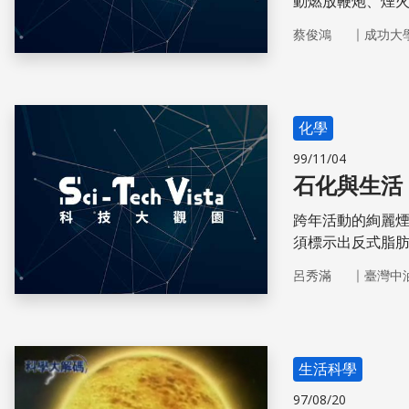
動燃放鞭炮、煙
我們，須充分了
｜
蔡俊鴻
成功大
至以更環保安全
化學
99/11/04
石化與生活
跨年活動的絢麗
須標示出反式脂
｜
呂秀滿
臺灣中
生活科學
97/08/20