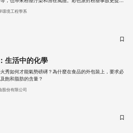
火等，也帶來粉塵汙染和潛在風險。彩色派對粉塵事故更提醒
解活動造成的高濃度粉塵對環境的潛在危害，並有效預防，甚
學環境工程學系
的方式歡度節慶。
儲存
：生活中的化學
煙火秀如何才能氣勢磅礡？為什麼在食品的外包裝上，要求必
肪及飽和脂肪的含量？
油股份有限公司
儲存