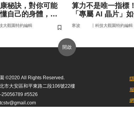
康秘訣，對你可能
算力不是唯一指標
懂自己的身體，才
「專屬 AI 晶片」
準健康」！
率驅動未來
｜
技大觀園特約編輯
寒波
科技大觀園特約編輯
儲存書籤
開啟
2020 All Rights Reserved.
北市大安區和平東路二段106號22樓
25056789 #5526
stv@gmail.com
定最佳顯示效果為1920*1080)