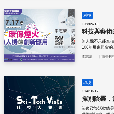
科技
108/09/18
科技與藝術
無人機不只能空
108年屏東燈會的
各地陸續有許多
｜
李志清
南臺科
用，更多科技藝
環境
104/10/12
揮別陰霾，
節慶歡樂活動總