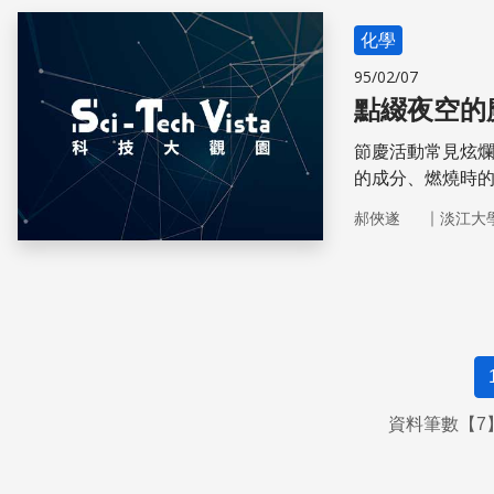
化學
95/02/07
點綴夜空的
節慶活動常見炫
的成分、燃燒時
｜
郝俠遂
淡江大
資料筆數【7】