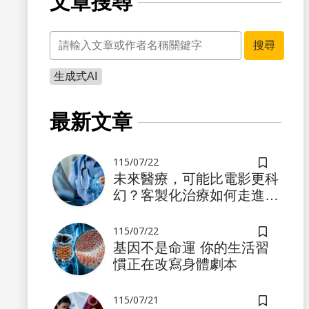
文章搜尋
關鍵字
搜尋
生成式AI
書籤
最新文章
115/07/22
儲存書籤
未來醫療，可能比電影更科
幻？客製化治療如何走進真
實世界
115/07/22
儲存書籤
基因不是命運 你的生活習
慣正在改寫身體劇本
書籤
115/07/21
儲存書籤