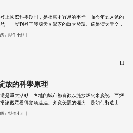
能登上國際科學期刊，是相當不容易的事情，而今年五月號的
自然」，就刊登了我國天文學家的重大發現。這是清大天文系
研究，他領先全球，率先觀測到太空中的Ｘ光爆。到底Ｘ光爆
｜
碼」製作小組
那麼受到天文學家的重視呢，今天的科學大解碼就要帶您飛上
光爆到底是怎麼一回事。
儲存
綻放的科學原理
，還是重大活動，各地的城市都喜歡以施放煙火來慶祝；而煙
，常讓觀眾看得驚嘆連連。究竟美麗的煙火，是如何製造出來
的視覺效果，是立足於科學的原理所製造的動人景象。
｜
碼」製作小組