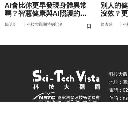
AI會比你更早發現身體異常
別人的健
嗎？智慧健康與AI照護的未
沒效？更
來
更能「精
｜
｜
鄒明珆
科技大觀園特約記者
陳彥諺
科
儲存書籤
科技大觀園 ©
地址：臺
電話：02-
信箱：nstc
建議瀏覽器：IE11.0以上、Firefox、Chrome(螢幕設