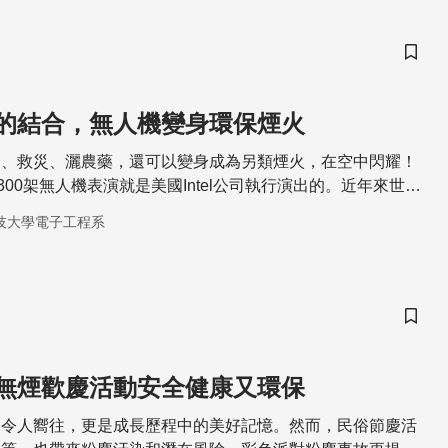
儲存
的結合，無人機變身環保煙火
拍、救災、灑農藥，還可以變身成為另類煙火，在空中閃耀！
300架無人機表演就是美國Intel公司執行演出的。近年來世界
公司競相投入無人機群飛表演開發，是一種高科技的整合應
技大學電子工程系
術人的投入，可以創造出更多令人驚豔的回憶。
儲存
無煙歡慶活動安全健康又環保
是令人嚮往，更是成長歷程中的美好記憶。然而，民俗節慶活