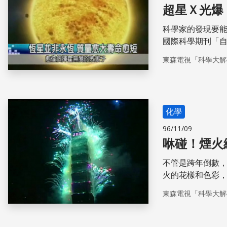
超星Ｘ光爆
科學家的發現要
國際科學期刊「
副教授江國興的
東森電視「科學大解
是什麼，為什麼
太空，來看看Ｘ
化學
96/11/09
咻碰！煙火
不管是跨年倒數
火的花樣和色彩
的呢？這些驚奇
東森電視「科學大解