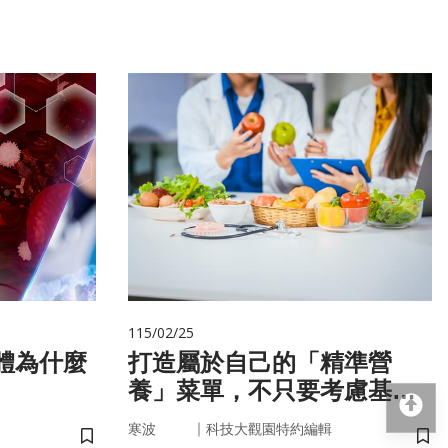
115/02/25
打造屬於自己的「精準營
養」菜單，不只要考慮基
回
因，關鍵更在腸道微生物
｜
寒波
科技大觀園特約編輯
儲存書籤
儲