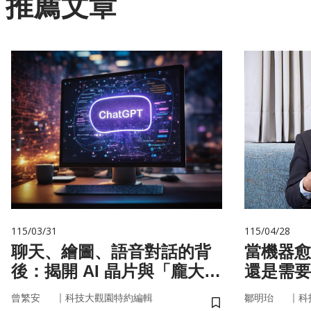
推薦文章
115/03/31
115/04/28
聊天、繪圖、語音對話的背
當機器愈
後：揭開 AI 晶片與「龐大算
還是需要
力」的真面目
｜
｜
曾繁安
科技大觀園特約編輯
鄒明珆
科
儲存書籤