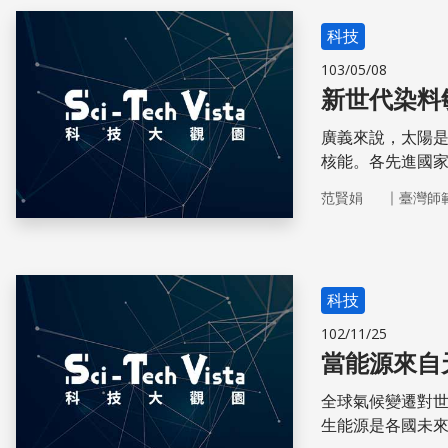
科技
103/05/08
新世代染料
廣義來說，太陽
核能。各先進國
直接轉換太陽光
｜
范賢娟
臺灣師
科技
102/11/25
當能源來自
全球氣候變遷對
生能源是各國未