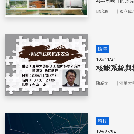
為眾所矚目的焦
源節流的概念下
｜
邱詠程
國立成
環境
105/11/24
核能系統與
｜
陳紹文
清華大
科技
104/07/02