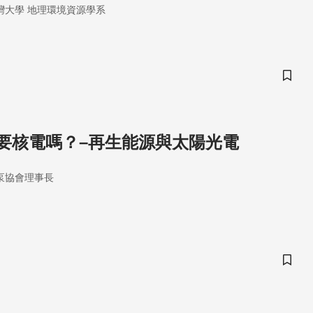
空中再度展開競賽，研發太空太陽能，直接從太空獲取未經大
灣大學 地理環境資源學系
能量，且能傳遞至地表各處。這酷炫的未來發電方法，或許將
決方法之一？
儲存
要核電嗎？–再生能源與太陽光電
泵協會理事長
儲存