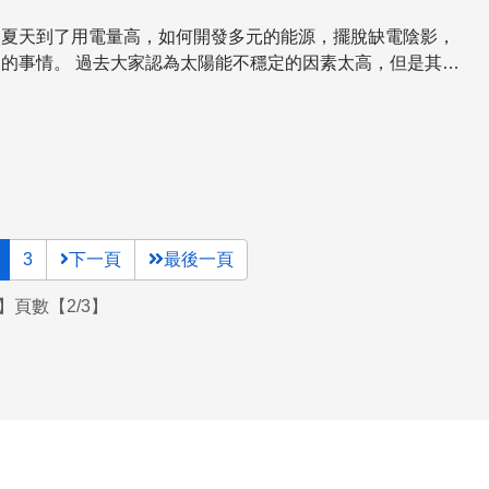
】夏天到了用電量高，如何開發多元的能源，擺脫缺電陰影，
不穩定的因素太高，但是其實
天候可以發電的太陽能電廠，帶您到德國和西班牙，看看最先
設計。
3
下一頁
最後一頁
】頁數【2/3】