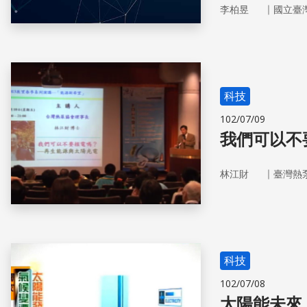
而最近各國在太
｜
李柏昱
國立臺
氣層削弱的太陽
是能源問題的解
科技
102/07/09
我們可以不
｜
林江財
臺灣熱
科技
102/07/08
太陽能未來