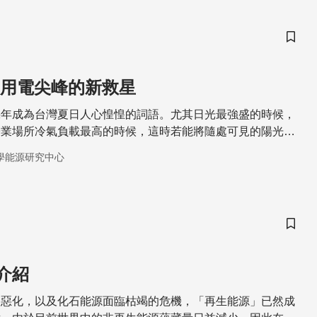
儲存
 用電尖峰的新救星
幾年成為台灣夏日人心惶惶的詞語。尤其日光最強盛的時候，
營業場所冷氣負載最高的時候，這時若能將隨處可見的陽光，
可以舒緩化石燃料的消耗量，對於能源供應97%以上仰賴進
學能源研究中心
更是能源安全政策裡的重要一環。
儲存
介紹
趨惡化，以及化石能源面臨枯竭的危機，「再生能源」已然成