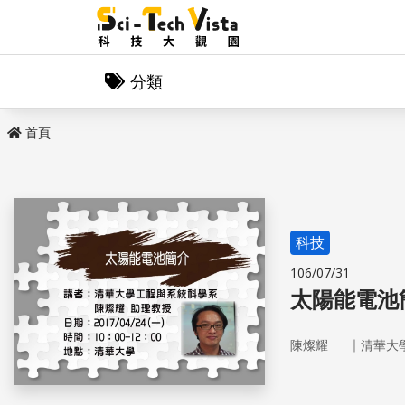
分類
首頁
科技
106/07/31
太陽能電池
｜
陳燦耀
清華大