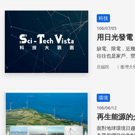
科技
106/07/05
用日光發電
缺電、限電，近
往往也是家戶、
轉換為熱能，不僅
｜
呂錫民
臺灣大
口的台灣來說，
環境
106/06/12
再生能源的
面對地球環境日