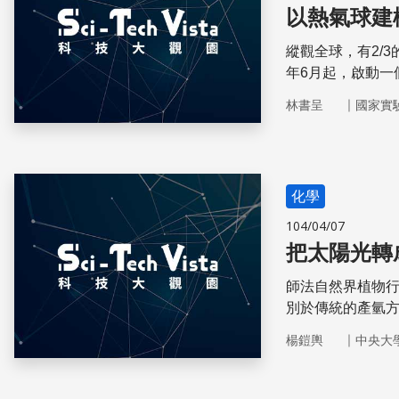
以熱氣球建
縱觀全球，有2/
年6月起，啟動一
高速穩定的網路
｜
林書呈
國家實
化學
104/04/07
把太陽光轉
師法自然界植物
別於傳統的產氫
｜
楊鎧輿
中央大