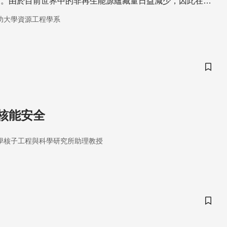
點。由於目前世界中的非再生能源蘊藏量日益減少，因此在開
，除了節省不必要的能源使用外，更重要的是發展再生能源
功大學資源工程學系
儲存
核能安全
學核子工程與科學研究所助理教授
儲存