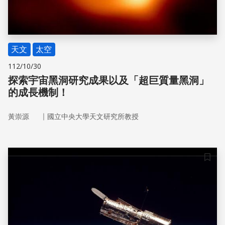
天文
太空
112/10/30
探索宇宙黑洞研究成果以及「超巨質量黑洞」
的成長機制！
｜
黃崇源
國立中央大學天文研究所教授
儲存