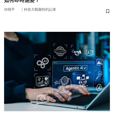
如何即時應變？
｜
何楷平
科技大觀園特約記者
儲