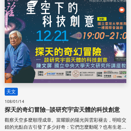
儲存
天文
108/01/14
探天的奇幻冒險─談研究宇宙天體的科技創意
觀察天空多麼順理成章。當耀眼的陽光與雲彩褪去，明暗交
錯的光點自古引發了多少好奇：它們怎麼動呢？也有生老病