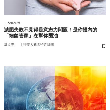
115/02/25
減肥失敗不見得是意志力問題！是你體內的
「細菌管家」在幫你囤油
｜
洪孟樊
科技大觀園特約編輯
儲