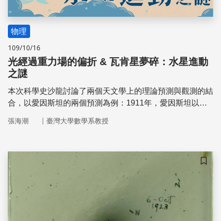
物理
109/10/16
光經過重力場的偏折 & 瓦肯星夢碎：水星進動
之謎
本次科學史沙龍討論了兩個天文學上的理論預測與觀測的結
合，以愛因斯坦的兩個預測為例：1911年，愛因斯坦以廣
義相對論的方程式算出了光通過太陽的偏折角度，並在八年
｜
張海潮
臺灣大學數學系教授
後的日全食觀測才被證實。1915年，廣義相對論解決了水
星軌道的進動問題，說明了理論物理的預測成為了天文學的
重要基石。
儲存