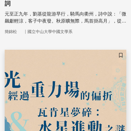
詞
元至正九年，劉基從龍游早行，騎馬向衢州，詩中說：「微
飆獻輕涼，客子中夜發。秋原曠無際，馬首掛高月」，從天
相可以確認這一天是七月十四日，從而他福州行的往返日程
｜
簡錦松
國立中山大學中國文學系
日就可以決定了，破解千年來劉基研究的盲點。古人詩的寫
實，往往在不經意中透露關鍵事，天文，就是發現真相的捷
徑。
儲存