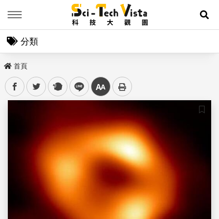
Menu
展
分類
首頁
facebook
twitter
plurk
line
中
儲存