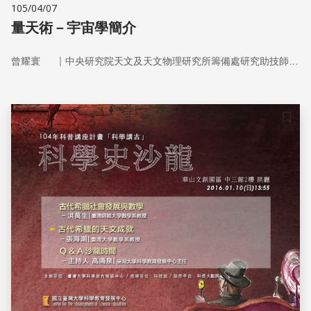
105/04/07
量天術－宇宙學簡介
｜
曾耀寰
中央研究院天文及天文物理研究所籌備處研究助技師／科學月刊總編輯
儲存