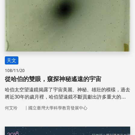
天文
108/11/20
從哈伯的雙眼，窺探神秘遙遠的宇宙
哈伯太空望遠鏡揭露了宇宙美麗、神秘、雄壯的模樣，過去
將近30年的歲月裡，哈伯望遠鏡不斷貢獻出許多重大的天
文資訊，讓科學家得以瞥見天體更細緻的樣貌，窺探更深遠
｜
何艾玲
國立臺灣大學科學教育發展中心
的宇宙。這座望遠鏡就是以20世紀最有影響力的觀測天文
學家哈伯（Edwin Powell Hubble）為名，就像哈伯透過他
敏銳的雙眼，徹底翻轉了人類對於宇宙的理解。