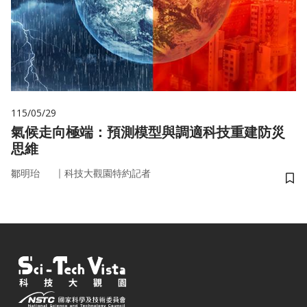
115/05/29
氣候走向極端：預測模型與調適科技重建防災
思維
｜
鄒明珆
科技大觀園特約記者
儲