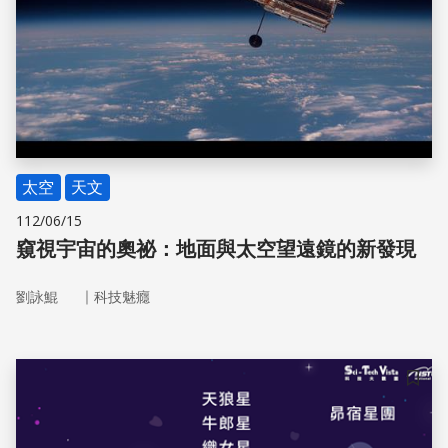
太空
天文
112/06/15
窺視宇宙的奧祕：地面與太空望遠鏡的新發現
｜
劉詠鯤
科技魅癮
儲存