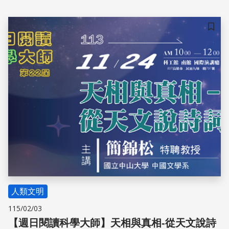
儲存
人類文明
115/02/03
【週日閱讀科學大師】天相與真相-從天文說詩