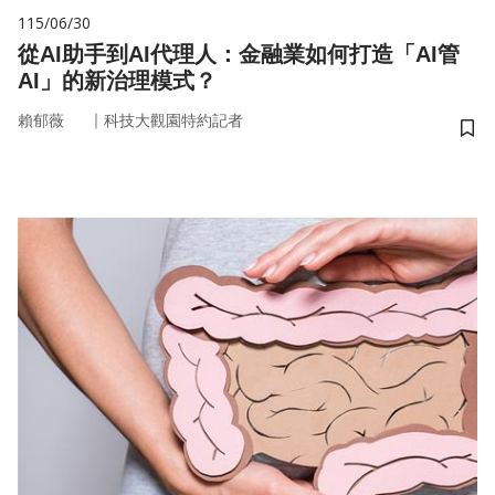
115/06/30
從AI助手到AI代理人：金融業如何打造「AI管
AI」的新治理模式？
｜
賴郁薇
科技大觀園特約記者
儲