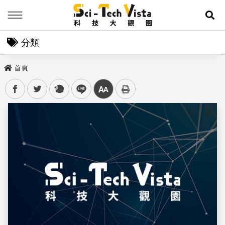
Menu
展
分類
首頁
facebook
twitter
plurk
line
中
儲存