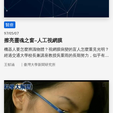
醫療
97/05/07
擦亮靈魂之窗–人工視網膜
機器人要怎麼辨識物體？視網膜病變的盲人怎麼重見光明？
經過交通大學校長兼講座教授吳重雨的長期努力，似乎有了
一線曙光。
｜
王郁涵
臺灣大學新聞研究所
儲存