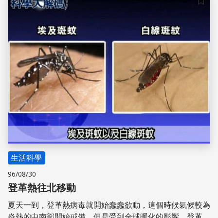
儲存
生活科學
96/08/30
登革熱往北移動
夏天一到，登革熱病毒就開始蠢蠢欲動，這個時候氣候較為
炎熱的中南部開始戒備。但是受到全球暖化的影響，登革熱