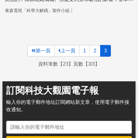
很有可能攻佔北部地區，也就是說，登革熱會不會造成流
｜
東森電視「科學大解碼」製作小組
行，溫度的升高是很重要的主因。全球暖化之下，所有適合
溫暖環境的病毒蟲類，都將大舉入侵，臺灣登革熱的情況並
不是特例，追根於問題本身，還是不脫大環境的改變，如何
有效減少人為排放的溫室氣體，讓地球降溫，這將是全體人
類共同要去面對的議題。
第一頁
上一頁
1
2
3
資料筆數【23】頁數【3/3】
訂閱科技大觀園電子報
輸入你的電子郵件地址訂閱網站新文章，使用電子郵件接
收通知。
電子郵件地址