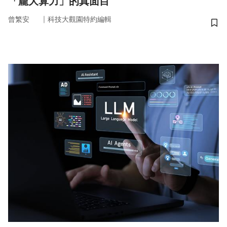
「龐大算力」的真面目
｜
曾繁安
科技大觀園特約編輯
儲