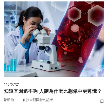
115/07/21
知道基因還不夠 人體為什麼比想像中更難懂？
｜
鄒明珆
科技大觀園特約記者
儲