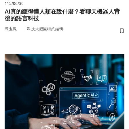
115/06/30
AI真的聽得懂人類在說什麼？看聊天機器人背
後的語言科技
｜
陳玉鳳
科技大觀園特約編輯
儲