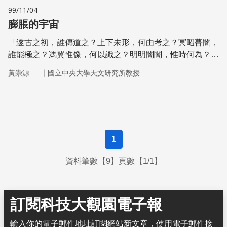
99/11/04
膨脹的宇宙
「遂古之初，誰傳道之？上下未形，何由考之？冥昭瞢闇，
誰能極之？馮翼惟像，何以識之？明明闇闇，惟時何為？」
—屈原〈天問〉
｜
黃崇源
國立中央大學天文研究所教授
1
資料筆數【9】頁數【1/1】
訂閱科技大觀園電子報
輸入你的電子郵件地址訂閱網站新文章，使用電子郵件接