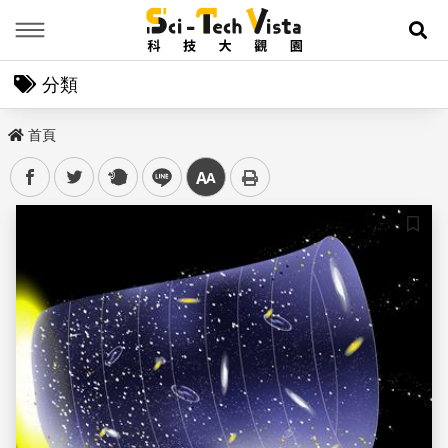
Menu
展
分類
首頁
facebook
twitter
plurk
line
中
儲存