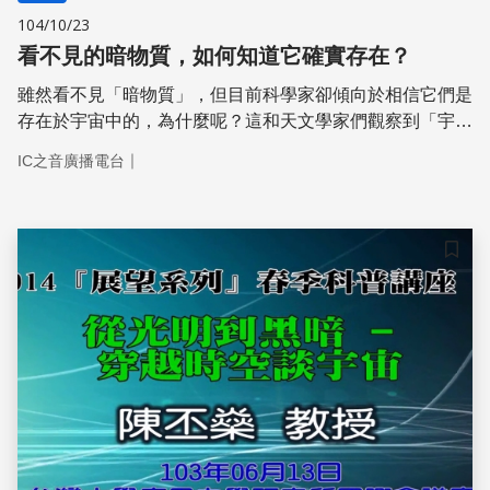
104/10/23
看不見的暗物質，如何知道它確實存在？
雖然看不見「暗物質」，但目前科學家卻傾向於相信它們是
存在於宇宙中的，為什麼呢？這和天文學家們觀察到「宇宙
加速膨脹」的現象有關；暗物質雖然神祕，但在本質上還是
｜
IC之音廣播電台
天文學家從對宇宙的觀察中，所推論出來的理論模型。
儲存