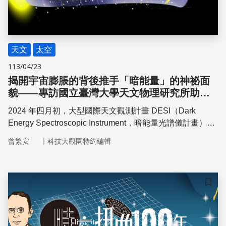
天文
太空
113/04/23
揭開宇宙膨脹的背後推手「暗能量」的神祕面
貌——專訪國立臺灣大學天文物理研究所助理
教授藍鼎文
2024 年四月初，大型國際天文觀測計畫 DESI（Dark
Energy Spectroscopic Instrument，暗能量光譜儀計畫）發
表了最新成果，為解開謎團滿滿的「暗能量」帶來全新線
｜
曾繁安
科技大觀園特約編輯
索，可能會改寫過去二十年來學界對暗能量的認識，也將宇
宙指向更有盼望的未來！
儲存