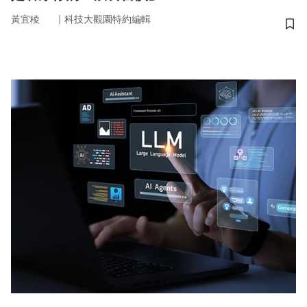
｜
黃宜稜
科技大觀園特約編輯
儲