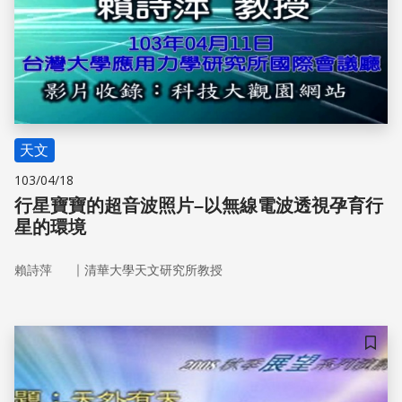
天文
103/04/18
行星寶寶的超音波照片–以無線電波透視孕育行
星的環境
｜
賴詩萍
清華大學天文研究所教授
儲存