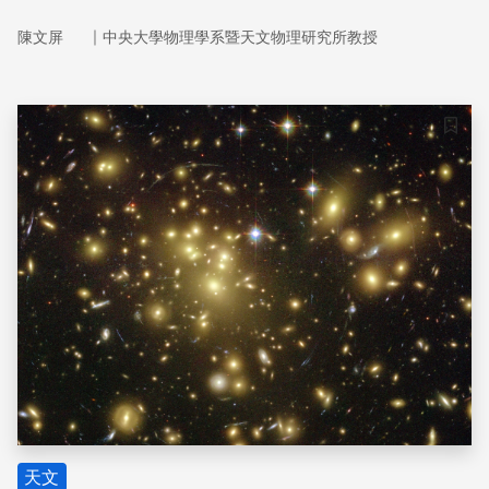
｜
陳文屏
中央大學物理學系暨天文物理研究所教授
儲存
天文