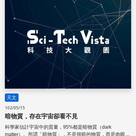
儲存
天文
102/05/15
暗物質，存在宇宙卻看不見
科學家估計宇宙中的質量，95%都是暗物質（dark
matter）。所謂「暗物質」，不是很暗的物質，而是肉眼無