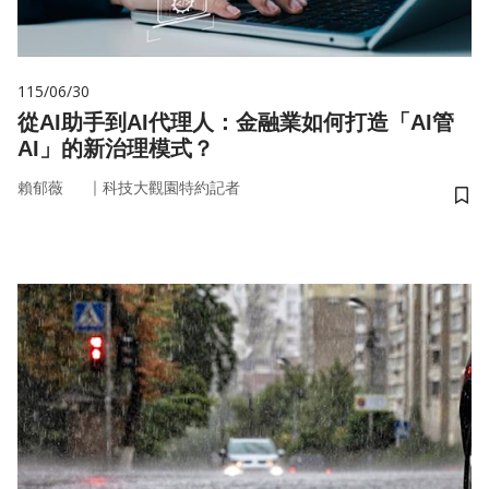
115/06/30
從AI助手到AI代理人：金融業如何打造「AI管
AI」的新治理模式？
｜
賴郁薇
科技大觀園特約記者
儲