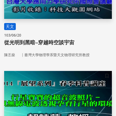
天文
103/06/20
從光明到黑暗–穿越時空談宇宙
｜
陳丕燊
臺灣大學物理學系暨天文物理研究所教授
儲存