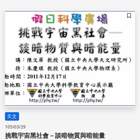
儲存
天文
105/03/29
挑戰宇宙黑社會－談暗物質與暗能量