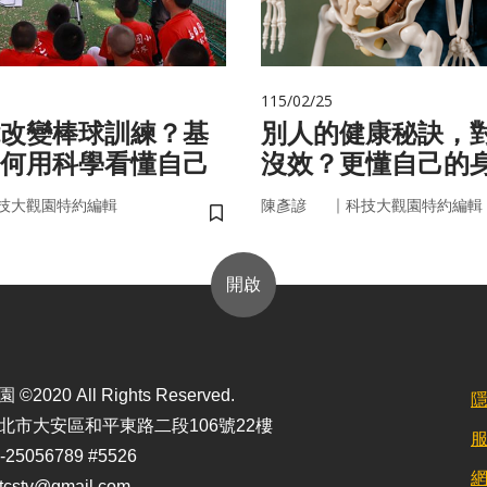
115/02/25
改變棒球訓練？基
別人的健康秘訣，
何用科學看懂自己
沒效？更懂自己的
更能「精準健康」
｜
技大觀園特約編輯
陳彥諺
科技大觀園特約編輯
儲存書籤
開啟
2020 All Rights Reserved.
北市大安區和平東路二段106號22樓
25056789 #5526
stv@gmail.com