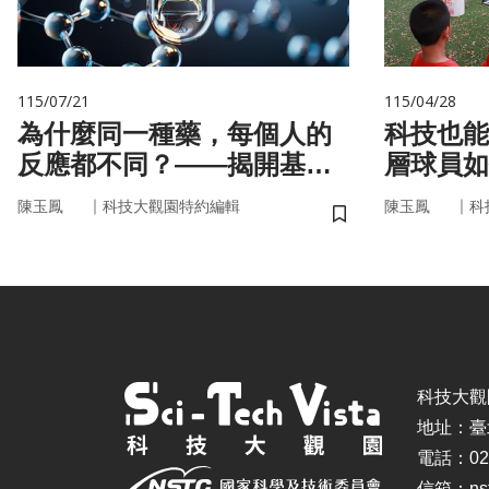
115/07/21
115/04/28
為什麼同一種藥，每個人的
科技也能
反應都不同？——揭開基因
層球員如
的用藥密碼
｜
｜
陳玉鳳
科技大觀園特約編輯
陳玉鳳
科
儲存書籤
科技大觀園 ©
地址：臺
電話：02-
信箱：nstc