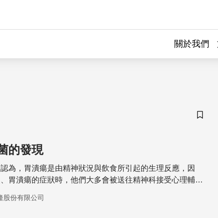
關於我們
儲存
菌的發現
界認為，胃潰瘍是由精神狀況與飲食所引起的生理反應，因
炎、胃潰瘍的症狀時，他們大多會被送往精神科接受心理輔
甚至服用抗憂鬱藥物。而一位外科醫師，不受腸胃科的主流學
隆股份有限公司
根據對胃切片所做的觀察，提出幽門螺旋桿菌造成胃潰瘍的假
十二指腸潰瘍的關鍵。