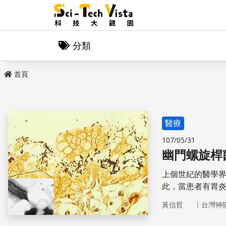
分類
首頁
醫療
107/05/31
幽門螺旋桿
上個世紀的醫學
此，當患者有胃
導、緩解壓力，
｜
黃信哲
台灣神
說所拘束，敢於
說，是治療胃及