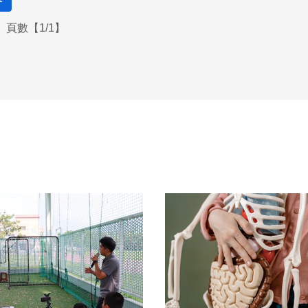
頁數【1/1】