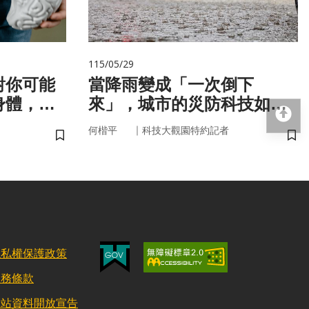
115/05/29
對你可能
當降雨變成「一次倒下
身體，才
來」，城市的災防科技如何
回
！
即時應變？
｜
何楷平
科技大觀園特約記者
儲存書籤
儲
隱私權保護政策
服務條款
網站資料開放宣告