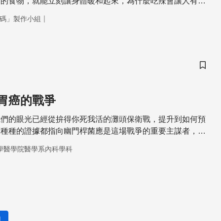
辣的食物，就能立刻讓身體暖和起來，為什麼吃辣會讓人有熱
就在辣椒裡的辣椒素。辣椒裡的辣椒素會刺激交感神經，使身
｜
碼」製作小組
兒茶酚胺的神經傳導物質，提高新陳代謝，進而帶動血液的循
此而提高，所以就產生了溫暖的感覺。另外當皮膚接觸到辣
椒素的刺激而有發熱的感覺。
儲存
胃癌的戰爭
我們的眼光已經從拚得你死我活的灘頭保衛戰，提升到如何預
而種種的證據都指向幽門桿菌應是這場戰爭的重要主謀者，戰
。
學醫學院醫學系內科學科
1