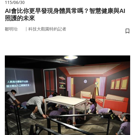
115/06/30
AI會比你更早發現身體異常嗎？智慧健康與AI
照護的未來
｜
鄒明珆
科技大觀園特約記者
儲