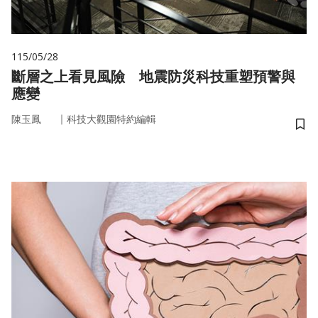
115/05/28
斷層之上看見風險 地震防災科技重塑預警與
應變
｜
陳玉鳳
科技大觀園特約編輯
儲