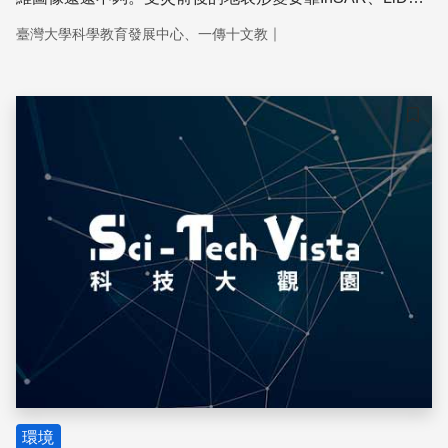
監測，這兩項技術原理和特性為何？為什麼說用InSAR、
｜
臺灣大學科學教育發展中心、一傳十文教
LiDAR的量測過程就像幫地球做Face ID？
儲存
環境