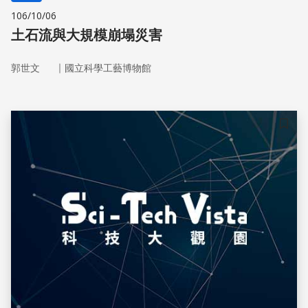
106/10/06
土石流與大規模崩塌災害
｜
郭世文
國立科學工藝博物館
儲存