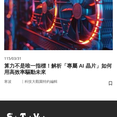
115/03/31
算力不是唯一指標！解析「專屬 AI 晶片」如何
用高效率驅動未來
｜
寒波
科技大觀園特約編輯
儲