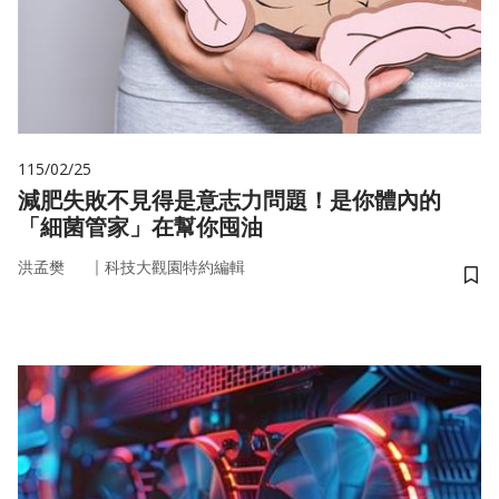
115/02/25
減肥失敗不見得是意志力問題！是你體內的
「細菌管家」在幫你囤油
｜
洪孟樊
科技大觀園特約編輯
儲