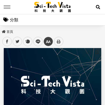
Menu
展
分類
首頁
facebook
twitter
plurk
line
中
儲存