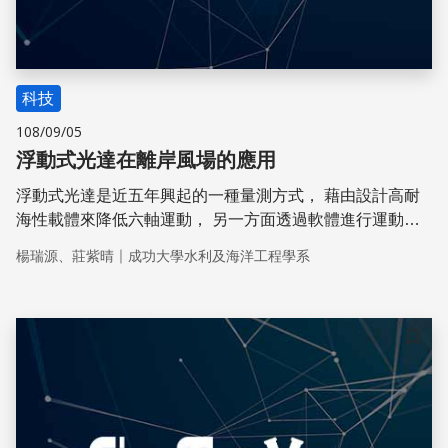
科技
108/09/05
浮動式光達在離岸風場的應用
浮動式光達是近五年興起的一種量測方式， 藉由設計高耐
海性載體來降低六軸運動， 另一方面透過軟體進行運動補
償， 以降低光達受相對運動的影響， 使得浮動光達在大多
｜
楊瑞源、莊紫晴
成功大學水利及海洋工程學系
數海況下可類似於在固定平台上運作。
儲存