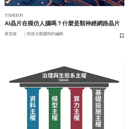
115/03/31
AI晶片在模仿人腦嗎？什麼是類神經網路晶片
｜
黃宜稜
科技大觀園特約編輯
儲