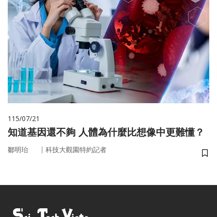
115/07/21
知道基因還不夠 人體為什麼比想像中更難懂？
｜
鄒明珆
科技大觀園特約記者
儲