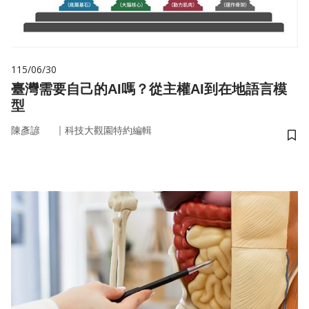
115/06/30
臺灣需要自己的AI嗎？從主權AI到在地語言模
型
｜
陳彥諺
科技大觀園特約編輯
儲