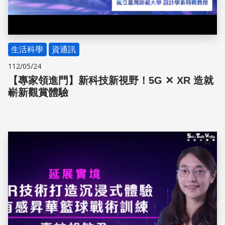
生活科學
資通訊
112/05/24
【專家領進門】新科技新視野！5G ✕ XR 造就
嶄新觀賞體驗
儲存