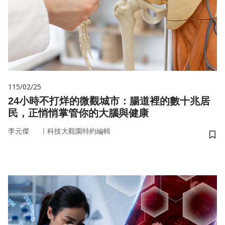
115/02/25
24小時不打烊的微觀城市：腸道裡的數十兆居
民，正悄悄掌管你的大腦與健康
｜
李元傑
科技大觀園特約編輯
儲