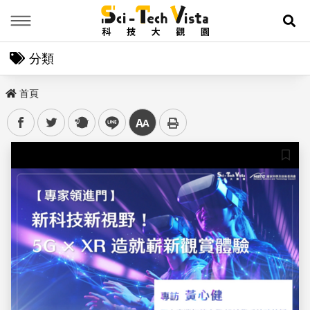
Menu
展
分類
首頁
facebook
twitter
plurk
line
中
儲存