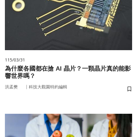
115/03/31
為什麼各國都在搶 AI 晶片？一顆晶片真的能影
響世界嗎？
｜
洪孟樊
科技大觀園特約編輯
儲