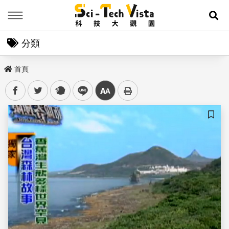
Menu
展
分類
首頁
facebook
twitter
plurk
line
中
儲存