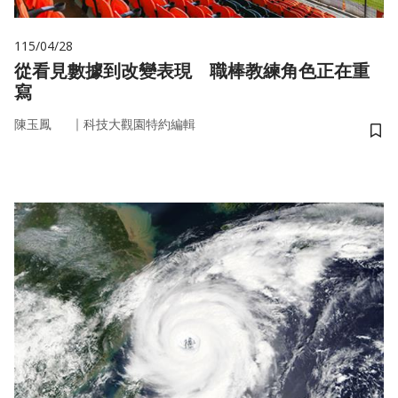
115/04/28
從看見數據到改變表現 職棒教練角色正在重
寫
｜
陳玉鳳
科技大觀園特約編輯
儲