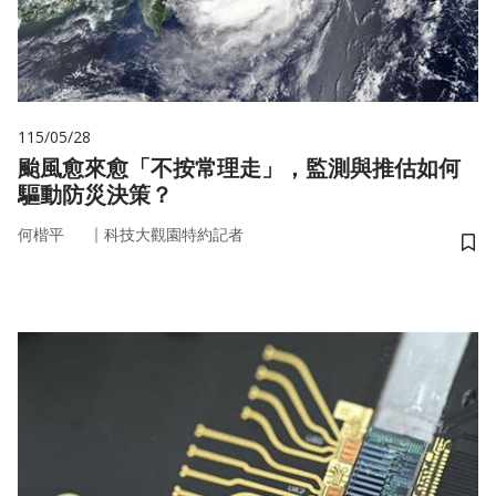
115/05/28
颱風愈來愈「不按常理走」，監測與推估如何
驅動防災決策？
｜
何楷平
科技大觀園特約記者
儲