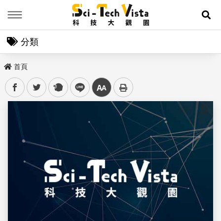
Menu
展
分類
首頁
facebook
twitter
plurk
line
中
儲存