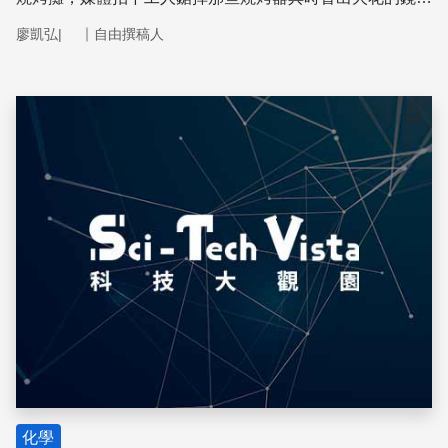
頭，一旁還有北京城管人員隨時監控。北京當局希望得以有
｜
廖凱弘|
自由撰稿人
效降低空氣中的懸浮微粒(PM2.5)。空氣中的懸浮微粒會進
入人體肺部，影響人體健康
儲存
化學