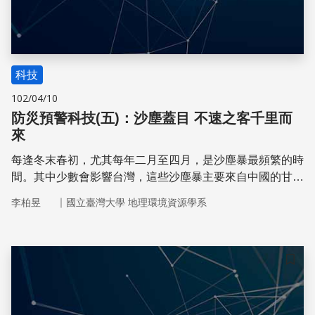
科技
102/04/10
防災預警科技(五)：沙塵蓋目 不速之客千里而
來
每逢冬末春初，尤其每年二月至四月，是沙塵暴最頻繁的時
間。其中少數會影響台灣，這些沙塵暴主要來自中國的甘
肅、內蒙古、黃河河套地區，這些沙塵可能伴隨東北季風一
｜
李柏昱
國立臺灣大學 地理環境資源學系
起南下
儲存