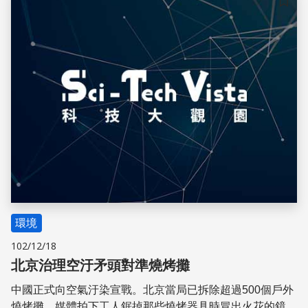
儲存
環境
102/12/18
北京治理空汙矛頭對準燒烤攤
中國正式向空氣汙染宣戰。北京當局已拆除超過500個戶外
燒烤攤，媒體拍下工人鋸掉那些燒烤器具時冒出火花的鏡