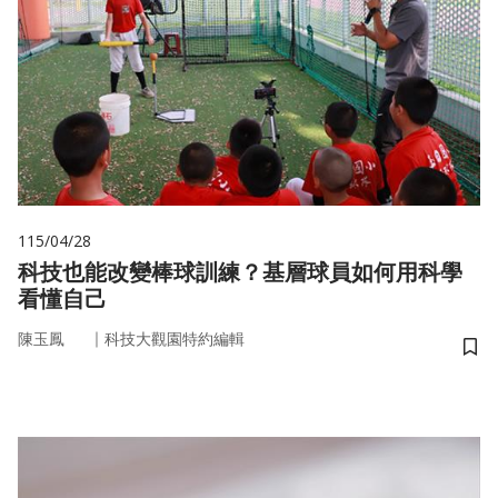
115/04/28
科技也能改變棒球訓練？基層球員如何用科學
看懂自己
｜
陳玉鳳
科技大觀園特約編輯
儲