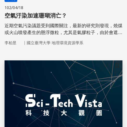
102/04/18
空氣汙染加速珊瑚消亡？
近期空氣污染議題受到國際關注，最新的研究則發現，燒煤
或火山噴發產生的懸浮微粒，尤其是氣膠粒子，由於會遮蔽
陽光、降低水溫，會影響海中珊瑚的成長速率。這份研究結
｜
李柏昱
國立臺灣大學 地理環境資源學系
果讓珊瑚的未來更加岌岌可危
儲存