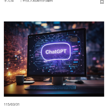
｜
李元傑
科技大觀園特約編輯
儲
115/03/31