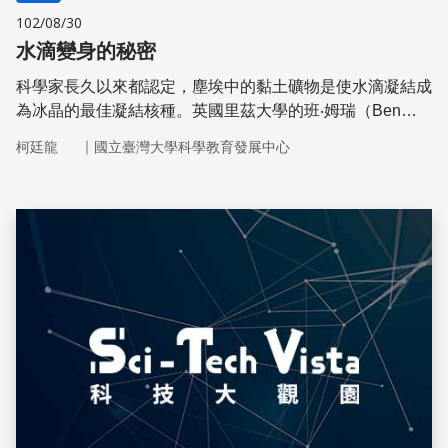
102/08/30
水滴變身的秘密
科學家長久以來都認定，塵埃中的黏土礦物是使水滴凝結成
為冰晶的最佳凝結核種。英國里茲大學的班‧姆瑞（Ben
Murray）和他的研究夥伴在一項報告中指出，一種在塵埃
｜
柯廷龍
國立臺灣大學科學教育發展中心
中占量較小，名為長石的矽酸鹽物質，在那些足以影響氣
候，例如暴風氣團和層雲的雲團中，可能比黏土礦物還要更
能夠催化冰的凝結
儲存