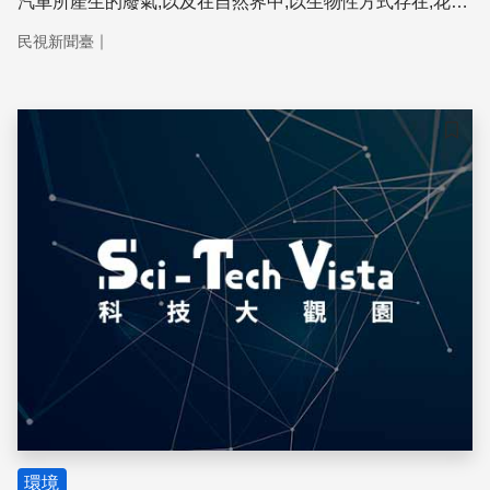
汽車所產生的廢氣,以及在自然界中,以生物性方式存在,花
粉、真菌孢子等過敏源,這些懸浮粒子極其微小,能長驅直入,
｜
民視新聞臺
侵入肺泡,甚至進入血液系統,影響人類健康!
儲存
環境