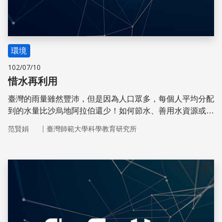
環境
102/07/10
惜水再利用
臺灣的雨量雖然豐沛，但是因為人口眾多，每個人平均分配
到的水量比沙烏地阿拉伯還少！如何節水、善用水資源或開
拓新興水源，是必須認真思考的事情。
｜
范賢娟
臺灣師範大學科學教育研究所
儲存