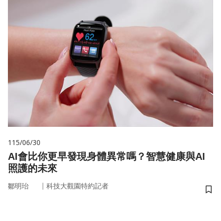
115/06/30
AI會比你更早發現身體異常嗎？智慧健康與AI
照護的未來
｜
鄒明珆
科技大觀園特約記者
儲