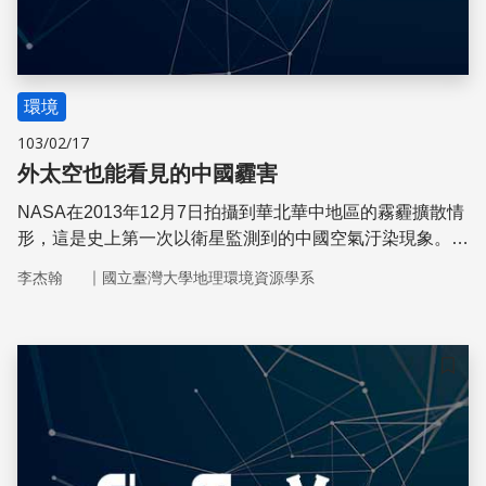
環境
103/02/17
外太空也能看見的中國霾害
NASA在2013年12月7日拍攝到華北華中地區的霧霾擴散情
形，這是史上第一次以衛星監測到的中國空氣汙染現象。十
多天下來，從東北到上海的民眾幾乎天天吸著毒氣
｜
李杰翰
國立臺灣大學地理環境資源學系
儲存