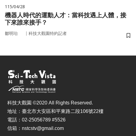
115/04/28
機器人時代的運動人才：當科技遇上人體，接
下來誰來接手？
｜
鄒明珆
科技大觀園特約記者
儲
科技大觀園 ©2020 All Rights Reserved.
地址：臺北市大安區和平東路二段106號22樓
電話：02-25056789 #5526
信箱：nstcstv@gmail.com