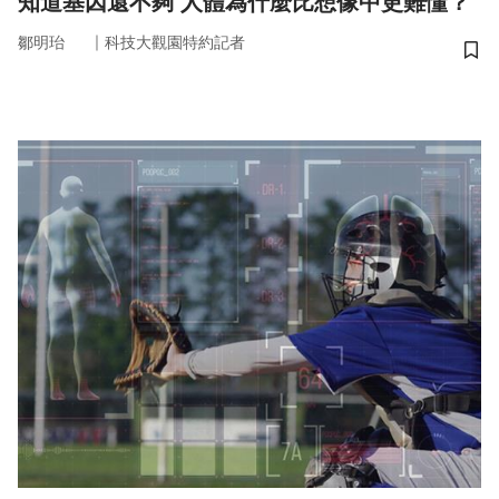
知道基因還不夠 人體為什麼比想像中更難懂？
｜
鄒明珆
科技大觀園特約記者
儲