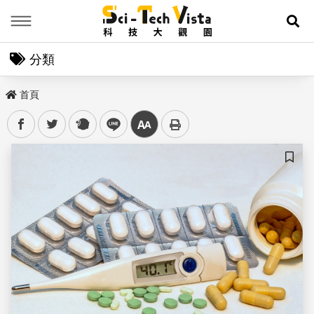
Menu
展
分類
首頁
facebook
twitter
plurk
line
中
儲存