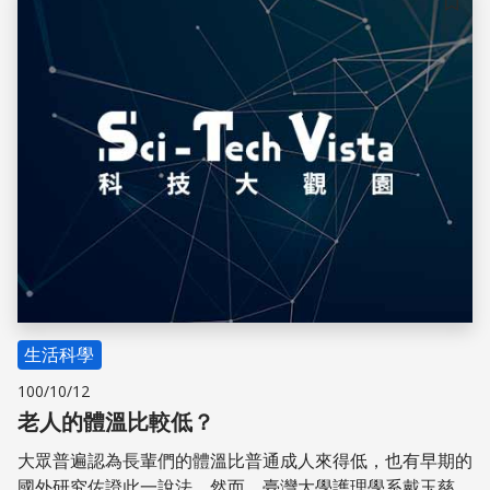
儲存
生活科學
100/10/12
老人的體溫比較低？
大眾普遍認為長輩們的體溫比普通成人來得低，也有早期的
國外研究佐證此一說法，然而，臺灣大學護理學系戴玉慈教