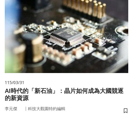
115/03/31
AI時代的「新石油」：晶片如何成為大國競逐
的新資源
｜
李元傑
科技大觀園特約編輯
儲