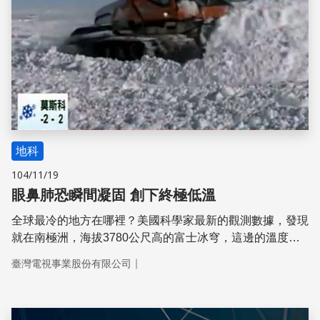
地科
104/11/19
眼鼻肺恐瞬間凝固 創下終極低溫
全球最冷的地方在哪裡？美國科學家最新的觀測數據，發現
就在南極洲，海拔3780公尺高的富士冰穹，這邊的溫度，
是（攝氏）零下91.2度，足以讓二氧化碳，從氣體轉化為乾
｜
臺灣電視事業股份有限公司
冰，如果人類置身其中，據說幾分鐘內，就足以凍到眼睛、
鼻子和肺部結冰。而人類耐寒的極限，究竟可以到幾度呢？