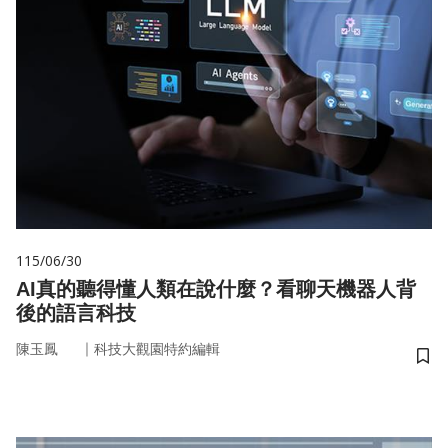
115/06/30
AI真的聽得懂人類在說什麼？看聊天機器人背
後的語言科技
｜
陳玉鳳
科技大觀園特約編輯
儲