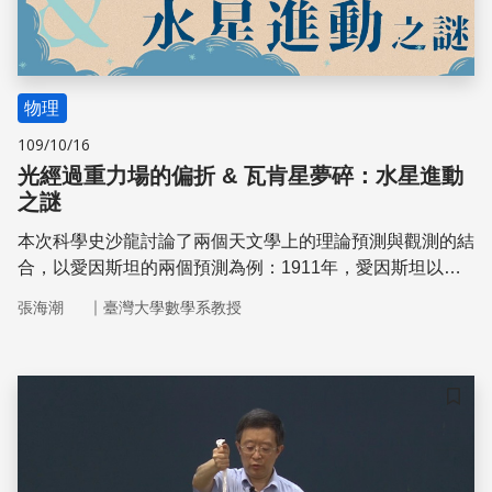
物理
109/10/16
光經過重力場的偏折 & 瓦肯星夢碎：水星進動
之謎
本次科學史沙龍討論了兩個天文學上的理論預測與觀測的結
合，以愛因斯坦的兩個預測為例：1911年，愛因斯坦以廣
義相對論的方程式算出了光通過太陽的偏折角度，並在八年
｜
張海潮
臺灣大學數學系教授
後的日全食觀測才被證實。1915年，廣義相對論解決了水
星軌道的進動問題，說明了理論物理的預測成為了天文學的
重要基石。
儲存