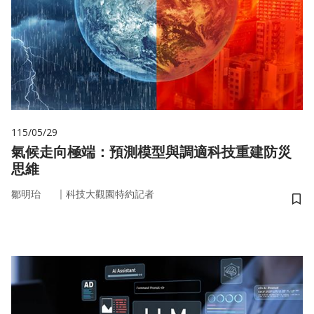
115/05/29
氣候走向極端：預測模型與調適科技重建防災
思維
｜
鄒明珆
科技大觀園特約記者
儲