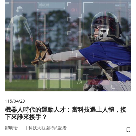
115/04/28
機器人時代的運動人才：當科技遇上人體，接
下來誰來接手？
｜
鄒明珆
科技大觀園特約記者
儲