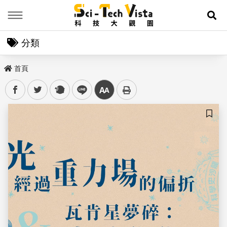
Menu
展
分類
首頁
facebook
twitter
plurk
line
中
儲存