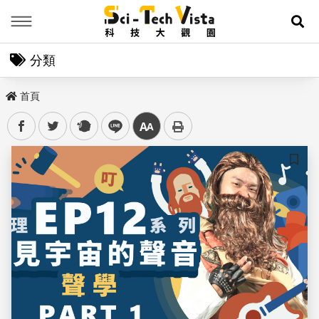
Menu
展
分類
首頁
facebook
twitter
plurk
line
中
儲存