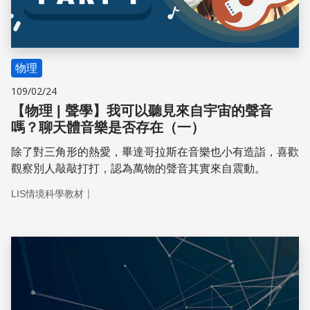
物理
109/02/24
【物理 | 聲學】我可以聽見來自宇宙的聲音
嗎？聊天體音樂是否存在（一）
除了對三角形的熱愛，畢達哥拉斯在音樂也小有造詣，喜歡
觀察別人敲敲打打，認為萬物的聲音其實來自震動。
｜
LIS情境科學教材
儲存