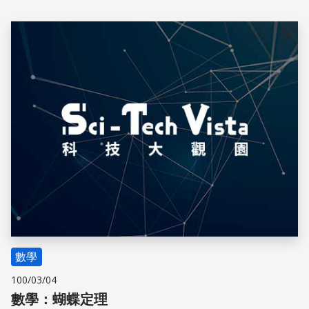
儲存
數學
100/03/04
數學：蝴蝶定理