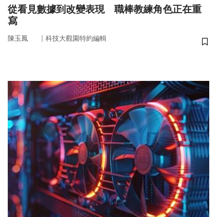
從看見數據到改變表現 職棒教練角色正在重
寫
｜
陳玉鳳
科技大觀園特約編輯
儲