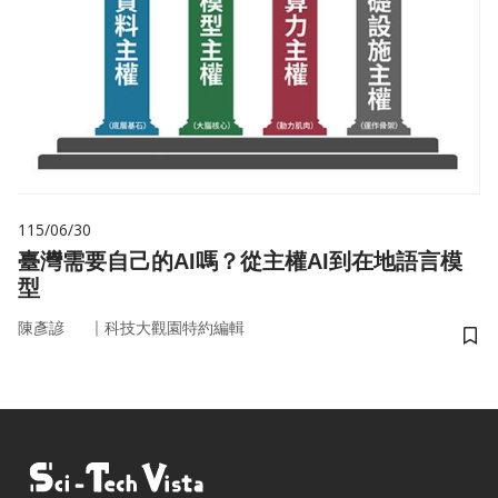
115/06/30
臺灣需要自己的AI嗎？從主權AI到在地語言模
型
｜
陳彥諺
科技大觀園特約編輯
儲