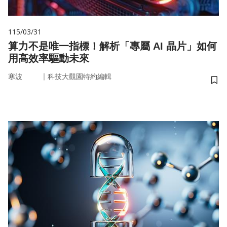
115/03/31
算力不是唯一指標！解析「專屬 AI 晶片」如何
用高效率驅動未來
｜
寒波
科技大觀園特約編輯
儲