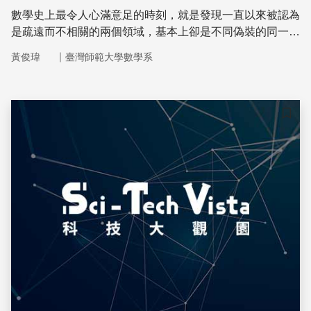
數學史上最令人心滿意足的時刻，就是發現一直以來被認為
是疏遠而不相關的兩個領域，基本上卻是不同偽裝的同一樣
東西。－W.W. Sawyer《數學家是怎麼思考的》
｜
黃俊瑋
臺灣師範大學數學系
儲存