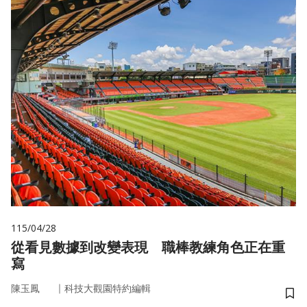
115/04/28
從看見數據到改變表現 職棒教練角色正在重
寫
｜
陳玉鳳
科技大觀園特約編輯
儲