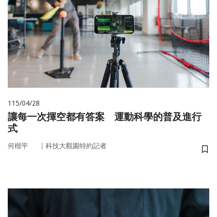
115/04/28
讓每一次揮空都有答案 運動科學的普及進行
式
｜
何楷平
科技大觀園特約記者
儲