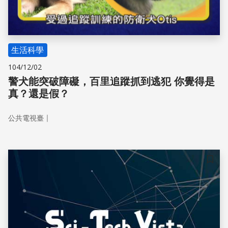
生活科學
104/12/02
警犬能突破障礙，百里追蹤抓到逃犯 你覺得是
真？還是假？
｜
公共電視臺
儲存