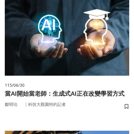
115/06/30
當AI開始當老師：生成式AI正在改變學習方式
｜
鄒明珆
科技大觀園特約記者
儲