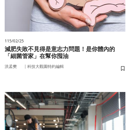
115/02/25
減肥失敗不見得是意志力問題！是你體內的
「細菌管家」在幫你囤油
｜
洪孟樊
科技大觀園特約編輯
儲