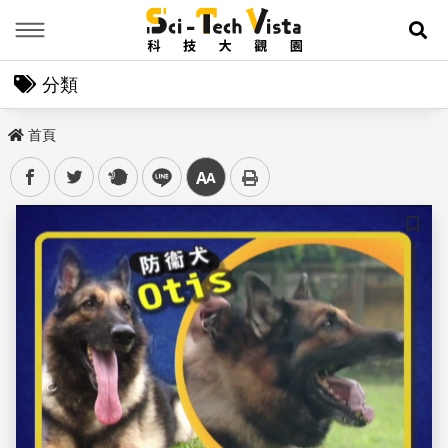
Menu
展
分類
首頁
facebook
twitter
plurk
line
中
儲存