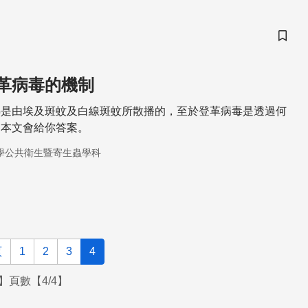
儲存
革病毒的機制
熱是由埃及斑蚊及白線斑蚊所散播的，至於登革病毒是透過何
？本文會給你答案。
學公共衛生暨寄生蟲學科
頁
1
2
3
4
】頁數【4/4】