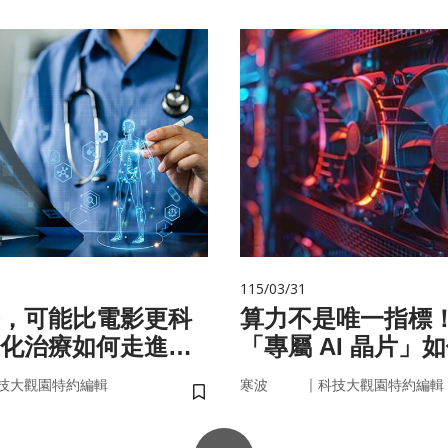
115/03/31
，可能比電影更科
算力不是唯一指標
化治療如何走進真
「專屬 AI 晶片」
率驅動未來
｜
技大觀園特約編輯
寒波
科技大觀園特約編輯
儲存書籤