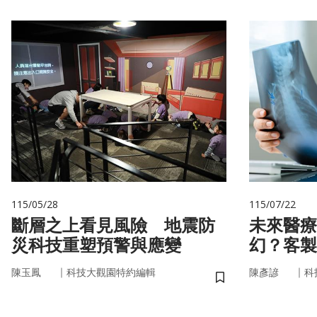
115/05/28
115/07/22
斷層之上看見風險 地震防
未來醫療
災科技重塑預警與應變
幻？客製
實世界
｜
｜
陳玉鳳
科技大觀園特約編輯
陳彥諺
科
儲存書籤