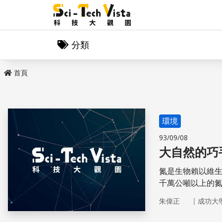
分類
首頁
環境
93/09/08
大自然的巧
氮是生物賴以維
千萬公噸以上的
物，要怎麼由氮
｜
朱偉正
成功大