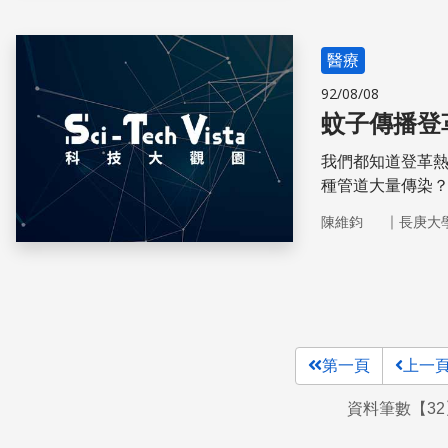
醫療
92/08/08
蚊子傳播登
我們都知道登革
種管道大量傳染
｜
陳維鈞
長庚大
第一頁
上一
資料筆數【32