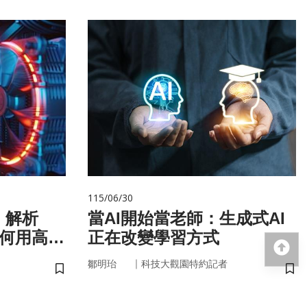
115/06/30
！解析
當AI開始當老師：生成式AI
如何用高效
正在改變學習方式
回
｜
鄒明珆
科技大觀園特約記者
儲存書籤
儲