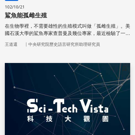
102/10/21
鯊魚能孤雌生殖
在生物學裡，不需要雄性的生殖模式叫做「孤雌生殖」。美
國石溪大學的鯊魚專家查普曼及幾位專家，最近檢驗了一條
雌鯊魚胚胎的基因組，發現其基因組裡沒有雄性DNA。
｜
王道還
中央研究院歷史語言研究所助理研究員
儲存