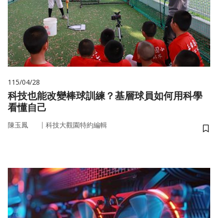
115/04/28
科技也能改變棒球訓練？基層球員如何用科學
看懂自己
｜
陳玉鳳
科技大觀園特約編輯
儲