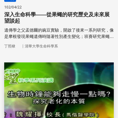
102/04/22
深入生命科學——從果蠅的研究歷史及未來展
望談起
遺傳學之父孟德爾的豌豆實驗，開啟了後來一系列研究，像
是摩根發現果蠅遺傳時隨著性別產生變化；班賽研究果蠅行
為與遺傳的關連性；伯格發現「分子剪刀」，可用來把
｜
丁照棣
清華大學生命科學系
DNA裁剪開來，有助於基因轉殖的研究。如此便能以簡單
生物系統研究複雜生物疾病，對人類醫學發展非常重要。
儲存