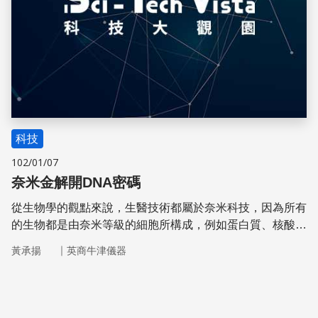
科技
102/01/07
奈米金解開DNA密碼
從生物學的觀點來說，生醫技術都屬於奈米科技，因為所有
的生物都是由奈米等級的細胞所構成，例如蛋白質、核酸、
病毒……。而我們稱為奈米生醫光電其實嚴格定義，應該說
｜
黃承揚
英商牛津儀器
是人類製造奈米尺度的器械企圖與生物細胞相結合，達到檢
測、標定，甚至改造的目的。於奈米生醫技術當中，最具代
表性的就是DNA基因檢測與基因改造技術。本文將說明
4~5nm的奈米金粒子，如何在去氧核醣核酸(DNA)檢測上扮