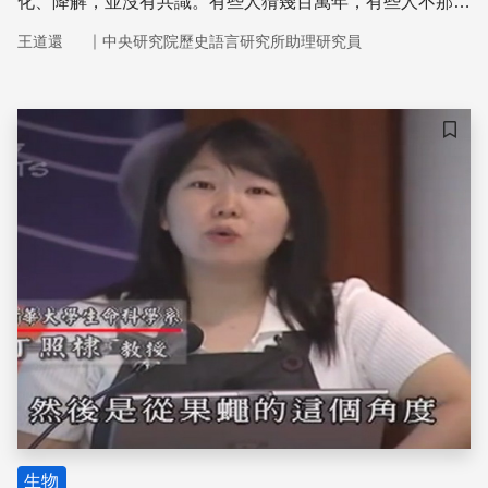
化、降解，並沒有共識。有些人猜幾百萬年，有些人不那麼
樂觀，因為自發的化學反應，就能使DNA降解。
｜
王道還
中央研究院歷史語言研究所助理研究員
儲存
生物