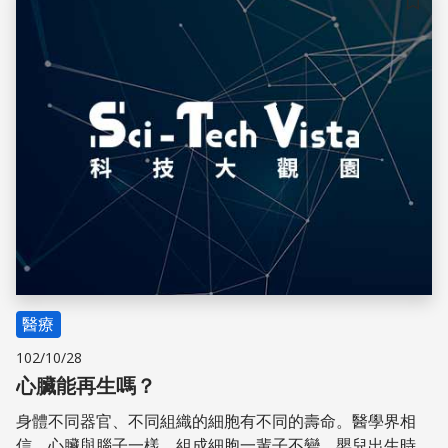
儲存
醫療
102/10/28
心臟能再生嗎？
身體不同器官、不同組織的細胞有不同的壽命。醫學界相
信，心臟與腦子一樣，組成細胞一輩子不變。嬰兒出生時，