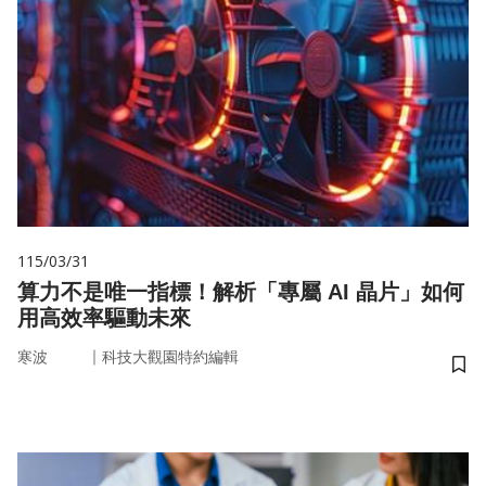
115/03/31
算力不是唯一指標！解析「專屬 AI 晶片」如何
用高效率驅動未來
｜
寒波
科技大觀園特約編輯
儲