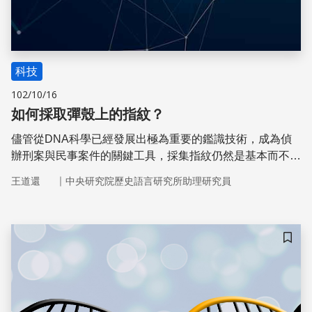
科技
102/10/16
如何採取彈殼上的指紋？
儘管從DNA科學已經發展出極為重要的鑑識技術，成為偵
辦刑案與民事案件的關鍵工具，採集指紋仍然是基本而不可
或缺的鑑識技術。但有些物證上過去從來採集不到指紋。
｜
王道還
中央研究院歷史語言研究所助理研究員
儲存