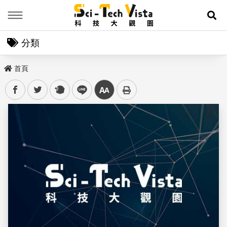
Menu
展
分類
首頁
facebook
twitter
plurk
line
中
儲存