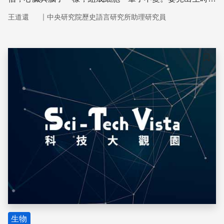
心臟的肌肉細胞數量就已經固定了；心肌梗塞就是心肌大量
｜
王道還
中央研究院歷史語言研究所助理研究員
壞死的結果。
儲存
生物