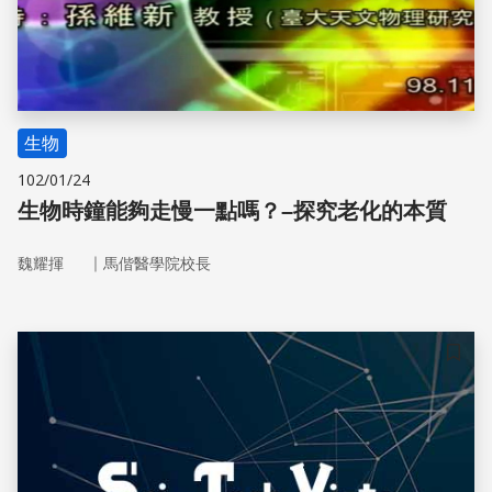
生物
102/01/24
生物時鐘能夠走慢一點嗎？–探究老化的本質
｜
魏耀揮
馬偕醫學院校長
儲存