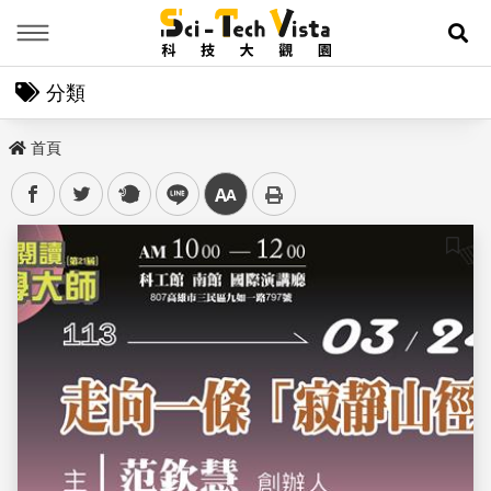
Menu
展
分類
首頁
facebook
twitter
plurk
line
中
儲存