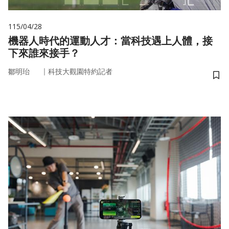
115/04/28
機器人時代的運動人才：當科技遇上人體，接
下來誰來接手？
｜
鄒明珆
科技大觀園特約記者
儲