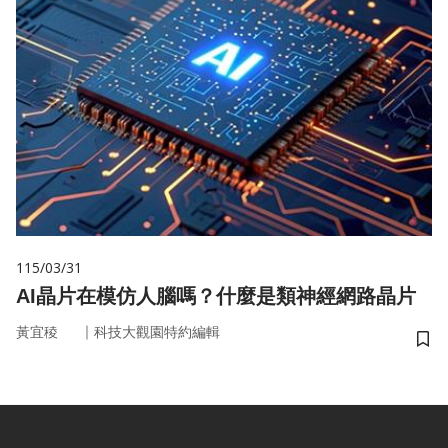
115/03/31
AI晶片在模仿人腦嗎？什麼是類神經網路晶片
｜
黃宜稜
科技大觀園特約編輯
儲