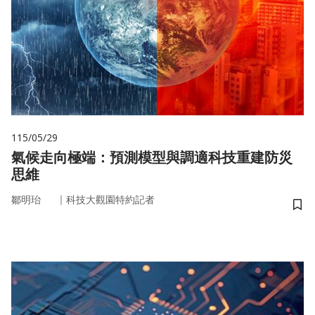
115/05/29
氣候走向極端：預測模型與調適科技重建防災
思維
｜
鄒明珆
科技大觀園特約記者
儲