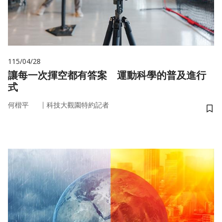
115/04/28
讓每一次揮空都有答案 運動科學的普及進行
式
｜
何楷平
科技大觀園特約記者
儲