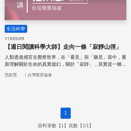
生活科學
113/05/09
【週日閱讀科學大師】走向一條「寂靜山徑」
人類透過感官去覺察世界，在「看見」與「聽見」當中，重
新理解關於生命的真實虛幻，關於「寂靜」，其實是一種
「喚醒」，在一個不被鼓勵聆聽的喧囂世代中，「寂靜」成
｜
范欽慧
台灣聲景協會
了一個有趣的邀請，讓人願意慢下來，細緻地去開啟那被封
鎖已久的感官
1
資料筆數【1】頁數【1/1】