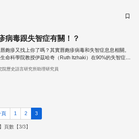
儲存
疹病毒跟失智症有關！？
，唇皰疹又找上你了嗎？其實唇皰疹病毒和失智症息息相關。
命科學院教授伊茲哈奇（Ruth Itzhaki）在90%的失智症病
裡，找到了唇皰疹病毒（HSV1）的DNA。
究院歷史語言研究所助理研究員
一頁
1
2
3
】頁數【3/3】