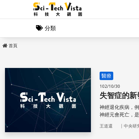
分類
首頁
醫療
102/10/30
失智症的新
神經退化疾病，
神經元會死亡，是
起，擾亂了整個
｜
王道還
中央研