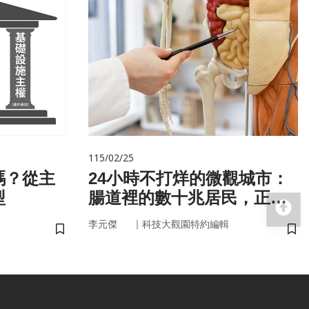
115/02/25
嗎？從主
24小時不打烊的微觀城市：
型
腸道裡的數十兆居民，正悄
回
悄掌管你的大腦與健康
｜
李元傑
科技大觀園特約編輯
儲存書籤
儲