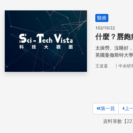
醫療
102/10/22
什麼？唇皰
太操勞、沒睡好
英國曼徹斯特大學生
人腦中的β糊蛋白
｜
王道還
中央研
第一頁
上
資料筆數【22