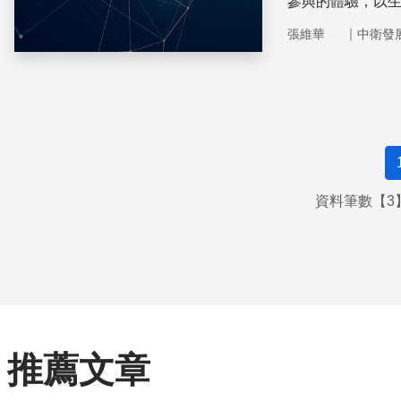
參與的體驗，以
要的核心，以提
｜
張維華
中衛發
資料筆數【3】
推薦文章