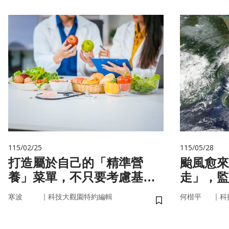
115/02/25
115/05/28
打造屬於自己的「精準營
颱風愈來
養」菜單，不只要考慮基
走」，監
因，關鍵更在腸道微生物
防災決策
｜
｜
寒波
科技大觀園特約編輯
何楷平
科
儲存書籤