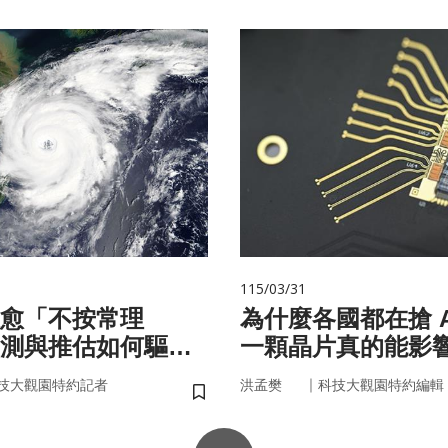
115/03/31
愈「不按常理
為什麼各國都在搶 A
測與推估如何驅動
一顆晶片真的能影
？
嗎？
｜
技大觀園特約記者
洪孟樊
科技大觀園特約編輯
儲存書籤