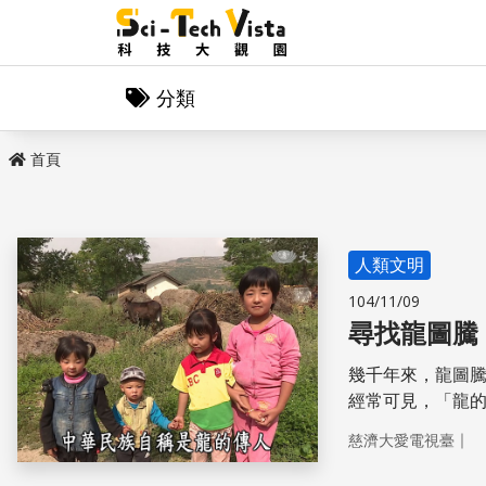
分類
首頁
人類文明
104/11/09
尋找龍圖騰
幾千年來，龍圖
經常可見，「龍
的？又怎麼形成的？隨
｜
慈濟大愛電視臺
見：http://goo.gl