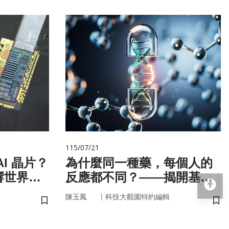
115/07/21
I 晶片？
為什麼同一種藥，每個人的
響世界
反應都不同？——揭開基因
回
的用藥密碼
｜
陳玉鳳
科技大觀園特約編輯
儲存書籤
儲