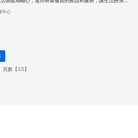
生活價值為軸心，進而研製優質的產品和服務，讓生活扮演重
升生活品味和感動。
展中心
1
頁數【1/1】