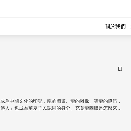
關於我們
儲存
騰成為中國文化的印記，龍的圖畫、龍的雕像、舞龍的隊伍，
的傳人」也成為華夏子民認同的身分。究竟龍圖騰是怎麼來
著古代遺存的發現，有了新的詮釋。 更多精彩內容請
/u6uCDU