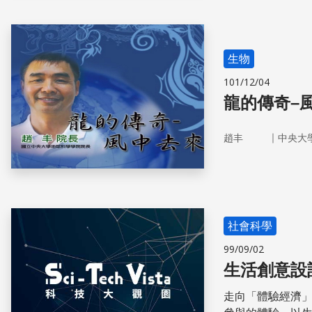
生物
101/12/04
龍的傳奇–
｜
趙丰
中央大
社會科學
99/09/02
生活創意設
走向「體驗經濟