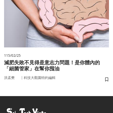
115/02/25
減肥失敗不見得是意志力問題！是你體內的
「細菌管家」在幫你囤油
｜
洪孟樊
科技大觀園特約編輯
儲