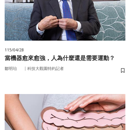
115/04/28
當機器愈來愈強，人為什麼還是需要運動？
｜
鄒明珆
科技大觀園特約記者
儲