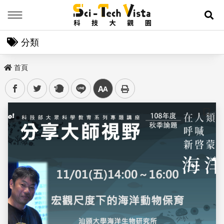
Menu
展
分類
首頁
facebook
twitter
plurk
line
中
儲存