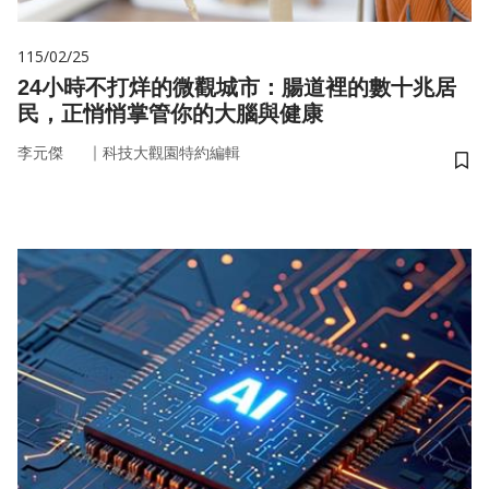
115/02/25
24小時不打烊的微觀城市：腸道裡的數十兆居
民，正悄悄掌管你的大腦與健康
｜
李元傑
科技大觀園特約編輯
儲