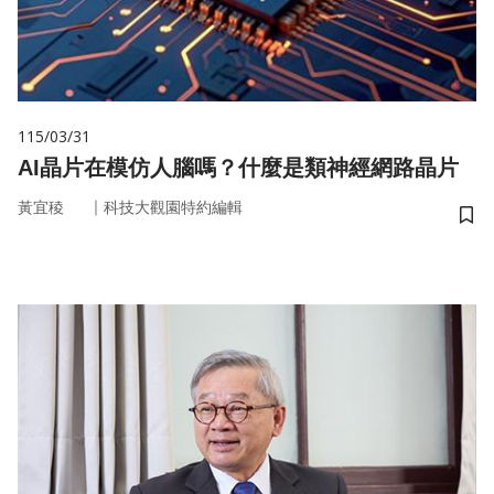
115/03/31
AI晶片在模仿人腦嗎？什麼是類神經網路晶片
｜
黃宜稜
科技大觀園特約編輯
儲