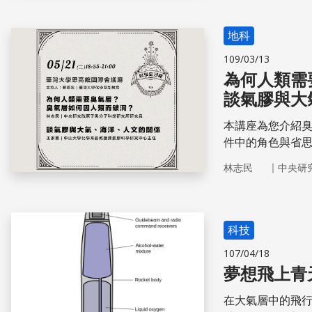
地科
109/03/13
為何人類需
談氣膠與大
本講座為您介紹
件中的角色與省
子層級影響大氣
｜
林志民
中央研
臨的PM2.5問題。
科技
107/04/18
夢想飛上青
在大氣層中的飛