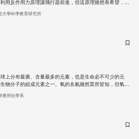
到利用反作用力原理讓飛行器前進，但這原理雖然有希望，但
速度衝破大氣層仍是不容易。然而在戰爭的催化下，還是有驚
範大學科學教育研究所
儲存
地球上分布最廣、含量最多的元素，也是生命必不可少的元
有生物分子的組成元素之一。氧的名氣雖然眾所皆知，但氧在
扮演著什麼角色至今仍是撲朔迷離。
學應用化學系
儲存