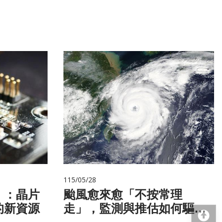
115/05/28
」：晶片
颱風愈來愈「不按常理
的新資源
走」，監測與推估如何驅動
回