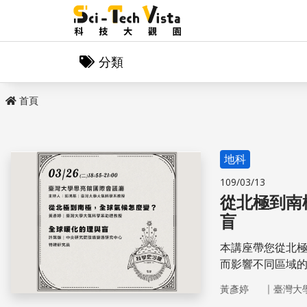
分類
首頁
地科
109/03/13
從北極到南
盲
本講座帶您從北
而影響不同區域
們應該做什麼？
｜
黃彥婷
臺灣大