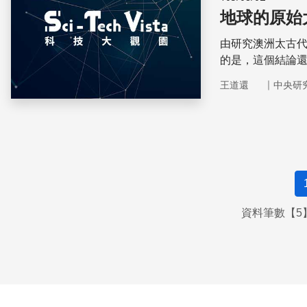
地球的原始
由研究澳洲太古代
的是，這個結論
｜
王道還
中央研
資料筆數【5】