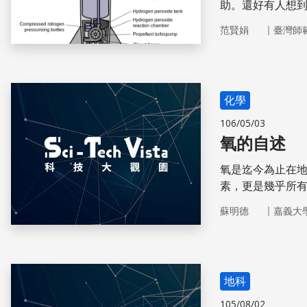
助。還好有人想
要能達到足夠的
｜
范賢娟
臺灣師
人的進步。
化學
106/05/03
氧的自述
氧是迄今為止在
素，更是幾乎所
整個生物圈到底
｜
蘇明德
嘉義大
地科
105/08/02