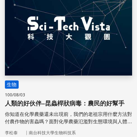
生物
100/08/03
人類的好伙伴–昆蟲桿狀病毒：農民的好幫手
你知道在化學農藥還未出現前，我們的老祖宗用什麼方法對
付農作物的害蟲嗎？面對化學農藥氾濫對生態環境與人體健
康的衝擊，我們要如何省思解決之道呢？
｜
李松泰
南台科技大學生物科技系