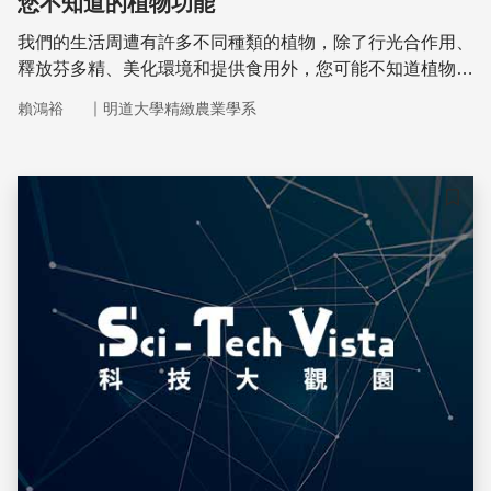
您不知道的植物功能
我們的生活周遭有許多不同種類的植物，除了行光合作用、
釋放芬多精、美化環境和提供食用外，您可能不知道植物還
可以把土壤中的汙染物移除。本文為您解說植物和土壤中汙
｜
賴鴻裕
明道大學精緻農業學系
染物的關聯。
儲存