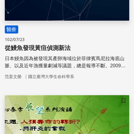
醫療
102/07/23
從鰻魚發現黃疸偵測新法
日本鰻魚因為被發現其產卵海域位於菲律賓馬尼拉海底山
脈、以及近年漁獲量劇減等議題，總是報導不斷。2009年
日本鹿兒島大學的林征一教授雖提出日本鰻的肌肉中具有綠
｜
范姜文榮
國立臺灣大學生命科學系
色螢光蛋白質，但是其發光機制不明。日本理化學研究所共
同研究團隊發現日本鰻的肌肉中所具有的綠色螢光蛋白質能
與膽紅素彼此結合的機制，並應用此研究成果，開發出能直
接定量測定人體血清中所含有的膽紅素。
儲存