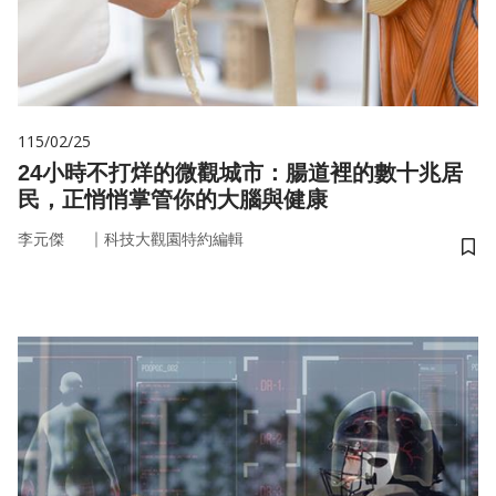
115/02/25
24小時不打烊的微觀城市：腸道裡的數十兆居
民，正悄悄掌管你的大腦與健康
｜
李元傑
科技大觀園特約編輯
儲