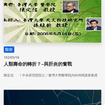
醫療
102/05/16
人類壽命的轉折？–與肝炎的奮戰
｜
陳定信
中央研究院院士／臺灣大學醫學院內科特聘講座教授
儲存