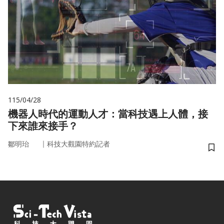
115/04/28
機器人時代的運動人才：當科技遇上人體，接
下來誰來接手？
｜
鄒明珆
科技大觀園特約記者
儲