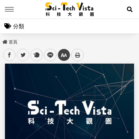
Menu
展
分類
首頁
facebook
twitter
plurk
line
中
儲存