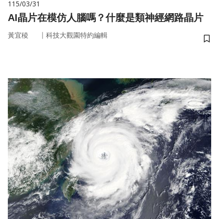
115/03/31
AI晶片在模仿人腦嗎？什麼是類神經網路晶片
｜
黃宜稜
科技大觀園特約編輯
儲