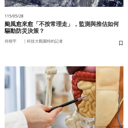
115/05/28
颱風愈來愈「不按常理走」，監測與推估如何
驅動防災決策？
｜
何楷平
科技大觀園特約記者
儲