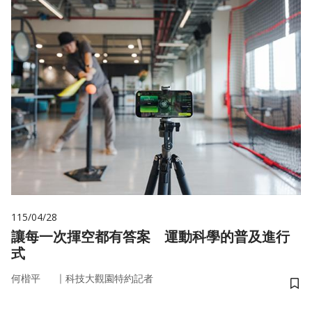
115/04/28
讓每一次揮空都有答案 運動科學的普及進行
式
｜
何楷平
科技大觀園特約記者
儲