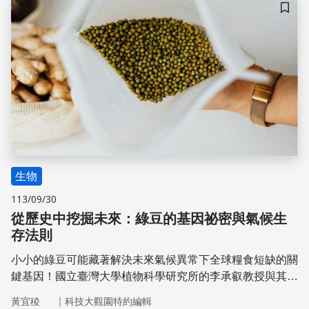
儲存
生物
113/09/30
從歷史中挖掘未來：綠豆的基因祕密與氣候生
存法則
小小的綠豆可能藏著解決未來氣候異常下全球糧食短缺的關
鍵基因！國立臺灣大學植物科學研究所的李承叡教授與其團
隊，正深入研究綠豆的馴化過程，發現起源於南亞印度次大
｜
黃宜稜
科技大觀園特約編輯