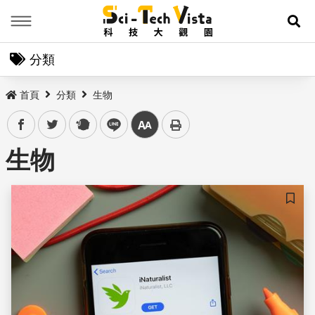
Menu
展
分類
首頁
分類
生物
facebook
twitter
plurk
line
中
生物
儲存