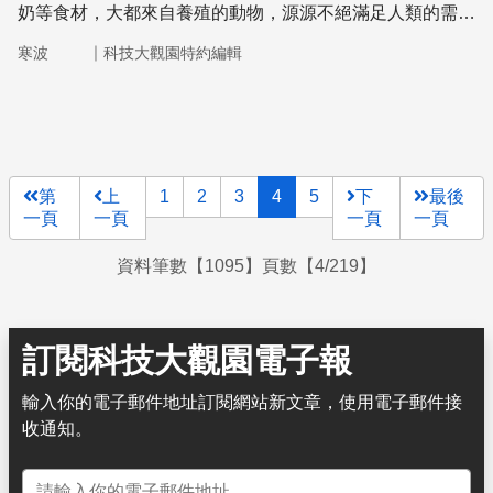
奶等食材，大都來自養殖的動物，源源不絕滿足人類的需
求。當人們追求更好的生活品質時，動物福祉卻時常被大家
｜
寒波
科技大觀園特約編輯
忽略。像是炎熱的夏日時光，能否也讓動物過得舒適？但
是，畜牧動物過得更好，對人類也有益處嗎？
第
上
1
2
3
4
5
下
最後
一頁
一頁
一頁
一頁
資料筆數【1095】頁數【4/219】
訂閱科技大觀園電子報
輸入你的電子郵件地址訂閱網站新文章，使用電子郵件接
收通知。
電子郵件地址