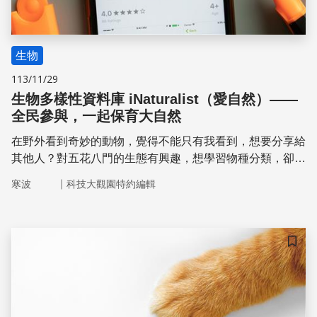
生物
113/11/29
生物多樣性資料庫 iNaturalist（愛自然）——
全民參與，一起保育大自然
在野外看到奇妙的動物，覺得不能只有我看到，想要分享給
其他人？對五花八門的生態有興趣，想學習物種分類，卻不
知道怎麼入門？一如集結公眾知識編寫的維基百科，
｜
寒波
科技大觀園特約編輯
「iNaturalist」（愛自然）也集結公民的力量記錄生態多樣
性。不論是一株不起眼的小草，或是若隱若現的珍稀鳥類物
種，都是生態系的一份子，值得擁有一筆紀錄。
儲存