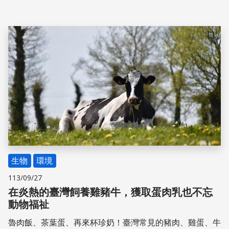
陸的綠豆，經過數千年的馴化與傳播，從只能在潮濕、多雨
的氣候中生長，到能夠適應乾燥的中亞地區環境，這一過程
的關鍵可能就在於綠豆演化出了一些能夠抵抗惡劣環境的基
因。
儲存
生物
環境
113/09/27
在炎熱的臺灣飼養雞豬牛，獲取蛋肉乳也不忘
動物福祉
魯肉飯、茶葉蛋、再來杯珍奶！臺灣常見的豬肉、雞蛋、牛