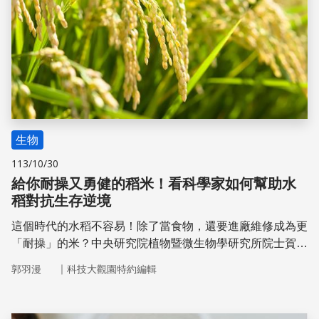
生物
113/10/30
給你耐操又勇健的稻米！看科學家如何幫助水
稻對抗生存逆境
這個時代的水稻不容易！除了當食物，還要進廠維修成為更
「耐操」的米？中央研究院植物暨微生物學研究所院士賀端
華認為，提升水稻適應力不只勢在必行，更是迫在眉睫的重
｜
郭羽漫
科技大觀園特約編輯
要任務。但為什麼米種得好好的，還要研究如何抵抗逆境
呢？哪種方式比較能派上用場？我們現在已經能做到什麼程
度了呢？