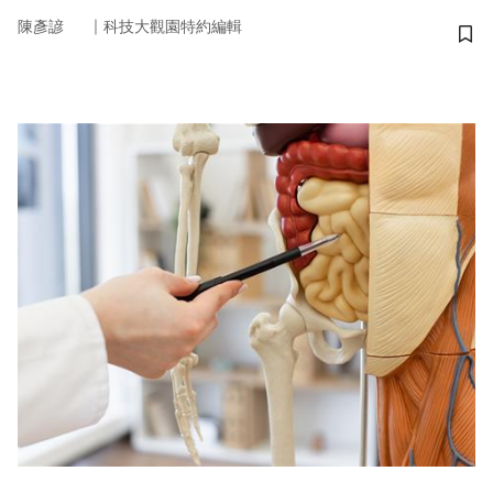
｜
陳彥諺
科技大觀園特約編輯
儲