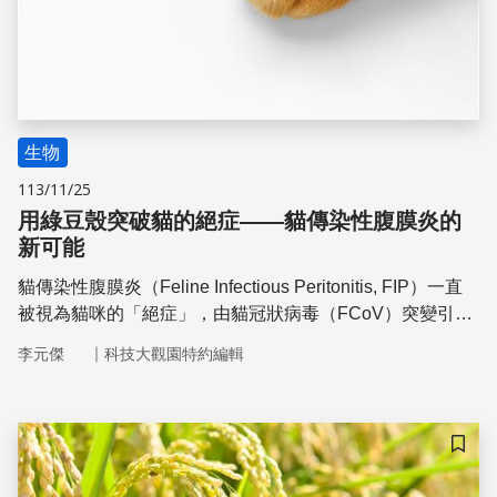
生物
113/11/25
用綠豆殼突破貓的絕症——貓傳染性腹膜炎的
新可能
貓傳染性腹膜炎（Feline Infectious Peritonitis, FIP）一直
被視為貓咪的「絕症」，由貓冠狀病毒（FCoV）突變引
發，致死率極高。近年來，像 GS-441524 這類抗病毒藥物
｜
李元傑
科技大觀園特約編輯
顯示出治療效果，但在臺灣尚未獲得合法核准。陳慧文教授
試圖在貓傳染性腹膜炎這種過往被視為絕症的疾病上尋找新
的治療方法，她選擇了綠豆殼作為研究對象。
儲存