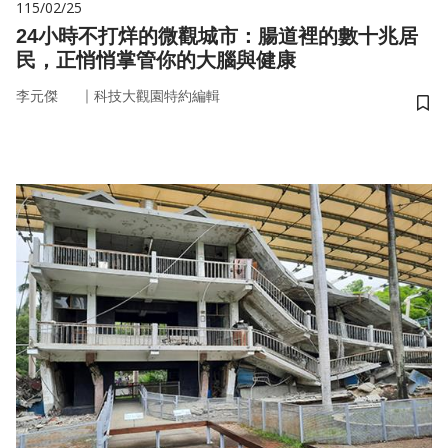
115/02/25
24小時不打烊的微觀城市：腸道裡的數十兆居
民，正悄悄掌管你的大腦與健康
｜
李元傑
科技大觀園特約編輯
儲