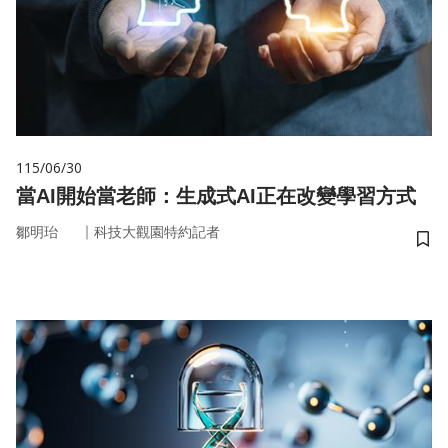
115/06/30
當AI開始當老師：生成式AI正在改變學習方式
｜
鄒明珆
科技大觀園特約記者
儲