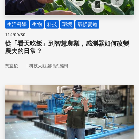
生活科學
生物
科技
環境
氣候變遷
114/09/30
從「看天吃飯」到智慧農業，感測器如何改變
農夫的日常？
｜
黃宜稜
科技大觀園特約編輯
儲存