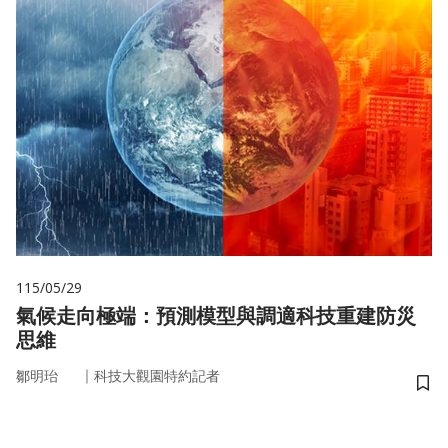
115/05/29
氣候走向極端：預測模型與調適科技重建防災
思維
｜
鄒明珆
科技大觀園特約記者
儲