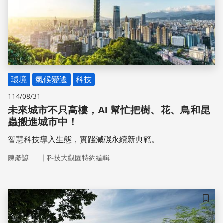
環境
氣候變遷
科技
114/08/31
未來城市不只高樓，AI 幫忙把樹、花、鳥和昆
蟲搬進城市中！
智慧科技導入生態，實踐減碳永續新典範。
｜
陳彥諺
科技大觀園特約編輯
儲存