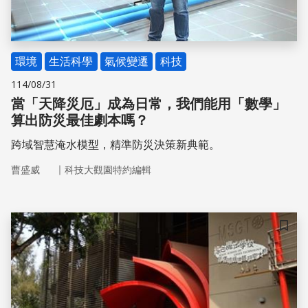
環境
生活科學
氣候變遷
科技
114/08/31
當「天降災厄」成為日常，我們能用「數學」
算出防災最佳劇本嗎？
跨域智慧淹水模型，精準防災決策新典範。
｜
曹盛威
科技大觀園特約編輯
儲存