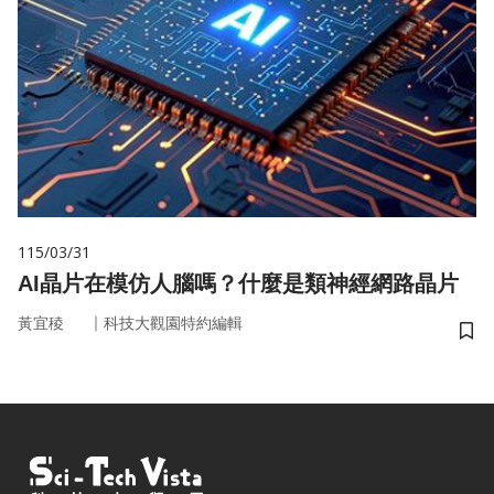
115/03/31
AI晶片在模仿人腦嗎？什麼是類神經網路晶片
｜
黃宜稜
科技大觀園特約編輯
儲