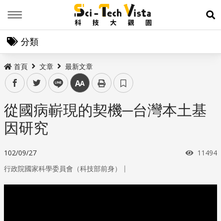
Menu
展
分類
首頁
文章
最新文章
facebook
twitter
line
中
從國病嶄現的契機─台灣本土基
因研究
瀏覽次
102/09/27
11494
｜
行政院國家科學委員會（科技部前身）