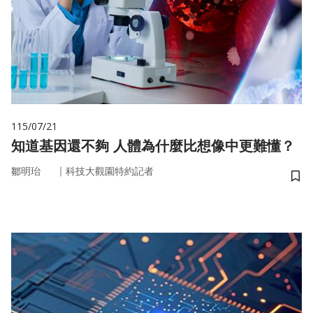
115/07/21
知道基因還不夠 人體為什麼比想像中更難懂？
｜
鄒明珆
科技大觀園特約記者
儲