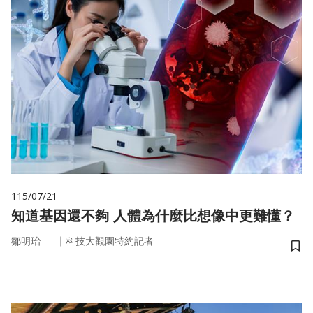
115/07/21
知道基因還不夠 人體為什麼比想像中更難懂？
｜
鄒明珆
科技大觀園特約記者
儲