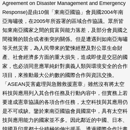
Agreement on Disaster Management and Emergency
Response)是由10個「東南亞國協」會員國2004年南
亞海嘯後，在2005年所簽署的區域合作協議。眾所皆
知東南亞國家之間的貧富與能力落差，及部分會員國之
間複雜的競合或者衝突的關係。但是遭遇到如南亞海嘯
等天然災害，為人民帶來的驚悚經歷及對公眾生命財
產、社會經濟多方面的重大損失，造成即使是交惡的國
家，也必須同意應單純針對廣義人類與環境安全的合作
項目，來推動最大公約數的國際合作與資訊交換。
「ASEAN災害處理與急難救援憲章」雖然沒有將太空
科技與應用列入其合作任務及行動內容中，但實務上若
要達成憲章協議的各項合作任務，太空科技與其應用仍
是不可或缺。鑒於東南亞國協會員國當中，具有太空科
技與應用能力的國家並不多。因此鄰近的中國、日本、
韓國及印度都十分積極的伸出援手，透過國際合作計畫