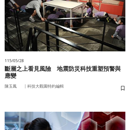
115/05/28
斷層之上看見風險 地震防災科技重塑預警與
應變
｜
陳玉鳳
科技大觀園特約編輯
儲