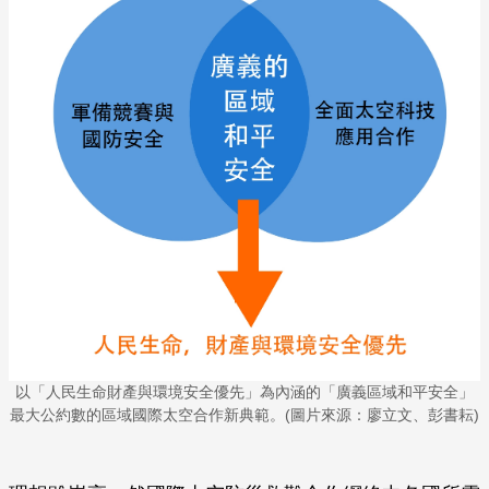
以「人民生命財產與環境安全優先」為內涵的「廣義區域和平安全」
最大公約數的區域國際太空合作新典範。(圖片來源：廖立文、彭書耘)