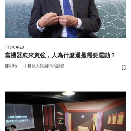
115/04/28
當機器愈來愈強，人為什麼還是需要運動？
｜
鄒明珆
科技大觀園特約記者
儲