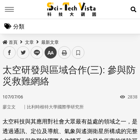
Menu
展
分類
首頁
文章
最新文章
facebook
twitter
line
中
太空研發與區域合作(三): 參與防
災救難網絡
瀏覽
107/07/06
2838
｜
廖立文
比利時根特大學國際學研究所
太空科技與其應用對社會大眾最有益處的領域之一，是
透過通訊、定位及導航、氣象與遙測衛星所構成的完整