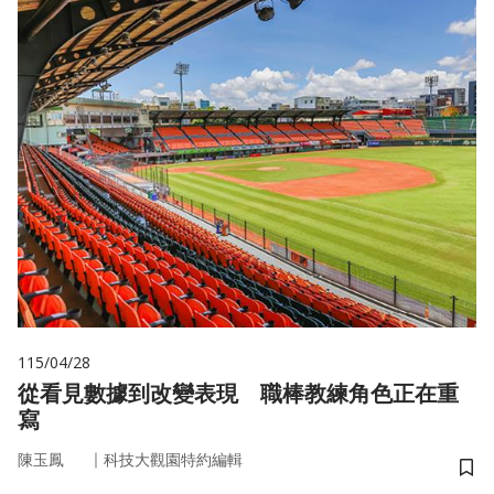
115/04/28
從看見數據到改變表現 職棒教練角色正在重
寫
｜
陳玉鳳
科技大觀園特約編輯
儲