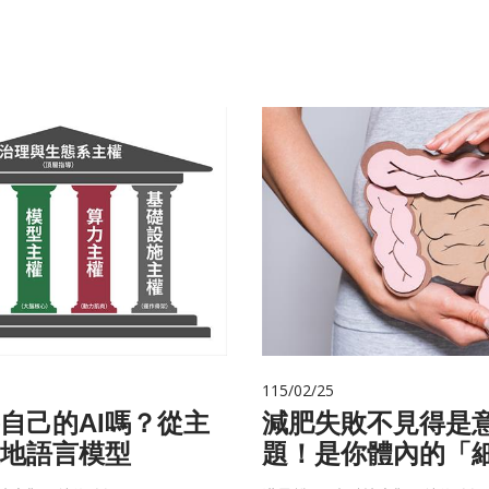
115/02/25
自己的AI嗎？從主
減肥失敗不見得是
在地語言模型
題！是你體內的「
家」在幫你囤油