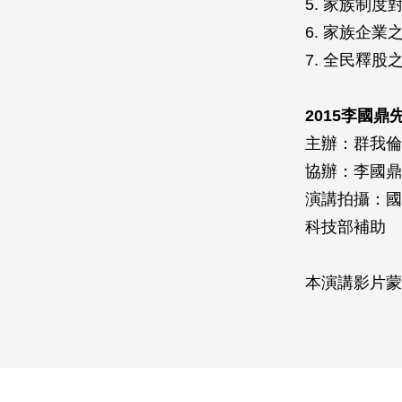
5. 家族制
6. 家族企
7. 全民釋
2015李國
主辦：群我倫
協辦：李國鼎
演講拍攝：國
科技部補助
本演講影片蒙