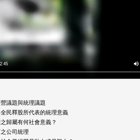
業經營議題與統理議題
業與全民釋股所代表的統理意義
理權之歸屬有何社會意義？
下之公司統理