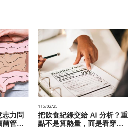
115/02/25
意志力問
把飲食紀錄交給 AI 分析？重
細菌管
點不是算熱量，而是看穿你
的「飲食習慣」