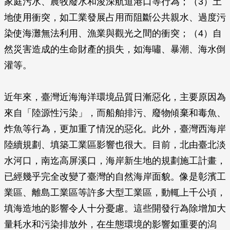
家庭污水、農牧廢水和浚深航道港口等行為；（3）土
地使用衝突，如工業發展占用而阻斷公共親水、過度污
染使海灘無法利用、漁業與觀光之間的衝突；（4）自
然災害造成的生命財產的損失，如海嘯、暴潮、海水倒
灌等。
近年來，臺灣近海海洋環境品質日漸惡化，主要原因為
來自「陸源性污染」，而船舶排污、廢物傾棄和毒魚、
炸魚等行為，更加重了情況的惡化。此外，臺灣西海岸
陸續規劃、填築工業區影響也很大。目前，北由臺北淡
水河口，南迄高屏溪口，海岸新生地的規劃施工計畫，
已經幾乎完全改變了臺灣的自然海岸面貌。像是彰濱工
業區、離島工業區等許多大型工業區，動輒上千公頃，
填海造地的影響令人十分憂慮。這些開發行為除增加大
量耗水和污染排放外，在生態環境的影響如重要的潟