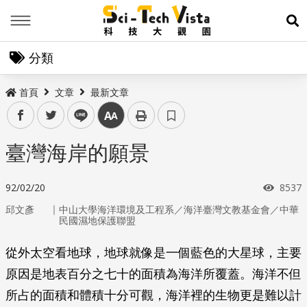
Menu
展
分類
首頁
文章
最新文章
facebook
twitter
line
中
臺灣海岸的願景
瀏覽
92/02/20
8537
｜
邱文彥
中山大學海洋環境及工程系／海洋臺灣文教基金會／中華
民國濕地保護聯盟
從外太空看地球，地球就像是一個藍色的大星球，主要
原因是地表百分之七十的面積為海洋所覆蓋。海洋不但
所占的面積和體積十分可觀，海洋裡的生物更是難以計