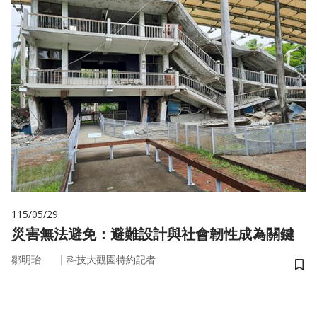
115/05/29
災害無法避免：避難設計與社會韌性成為關鍵
｜
鄒明珆
科技大觀園特約記者
儲