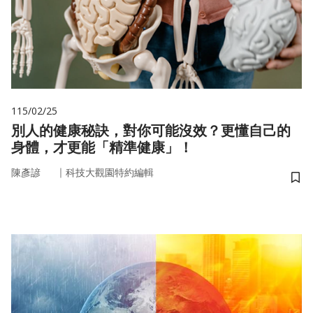
115/02/25
別人的健康秘訣，對你可能沒效？更懂自己的
身體，才更能「精準健康」！
｜
陳彥諺
科技大觀園特約編輯
儲