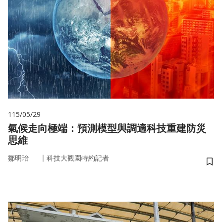
115/05/29
氣候走向極端：預測模型與調適科技重建防災
思維
｜
鄒明珆
科技大觀園特約記者
儲