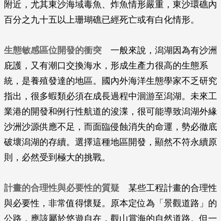
附近，尤其東沙海域毒魚、炸魚情形嚴重，東沙環礁內
百分之九十五以上珊瑚礁已經死亡或有白化情形。
生態敏感區位開發的衝突
一般來說，潟湖因為有沙洲
庇護，又有潮口交換海水，形成生產力很高的生態系
統，是養殖發達的地區。國內外海洋生態學家不乏研究
指出，很多蝦類必須在成長過程中洄游至潟湖。未來工
業港的開發和例行性航道的浚渫，很可能導致潟湖外緣
沙洲沙源供應不足，而面臨侵蝕消失的命運，勢必徹底
破壞潟湖的存續。選擇這種地區開發，顯然不符永續原
則，必然受到極大的挑戰。
計畫的合理性與必要性的質疑
某些工程計畫的合理性
與必要性，非常值得懷疑。原本定位為「景觀道路」的
公路，應該屬於悠遊自在，觀山賞海的自然道路。但一