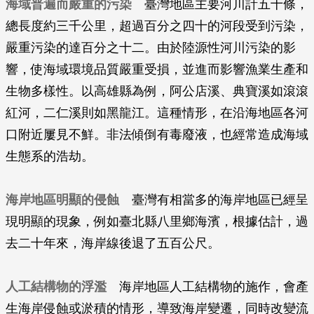
海域普遍而嚴重的污染
臺灣地區主要河川計五十條，
總長度約三千公里，超過百分之四十的河段受到污染，
嚴重污染的達百分之十二。由於陸源性河川污染的影
響，使海域環境品質嚴重受損，並進而影響漁業生產和
生物多樣性。以高雄縣為例，阿公店溪、典寶溪如滾滾
紅河，二仁溪則如黑龍江。這種情形，在沿海地區各河
口附近屢見不鮮。非法傾倒有毒廢液，也經常造成海域
生態系的浩劫。
海岸地區明顯的侵蝕
臺灣有相當多的海岸地區已經呈
現明顯的現象，例如臺北縣八里鄉海濱，根據估計，過
去二十年來，海岸線後退了五百公尺。
人工結構物的浮濫
海岸地區人工結構物的施作，會產
生海岸侵蝕或淤積的情形，導致海岸變遷，同時改變流