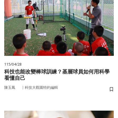
115/04/28
科技也能改變棒球訓練？基層球員如何用科學
看懂自己
｜
陳玉鳳
科技大觀園特約編輯
儲