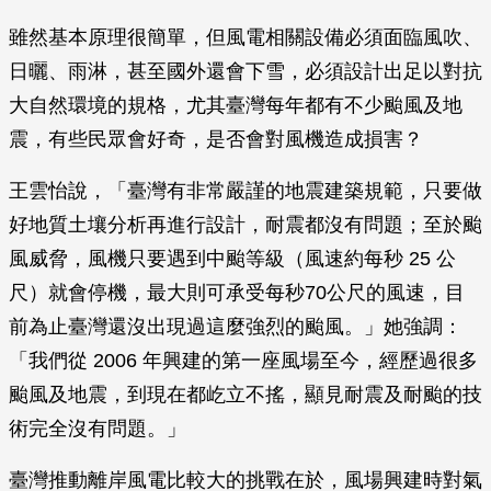
雖然基本原理很簡單，但風電相關設備必須面臨風吹、
日曬、雨淋，甚至國外還會下雪，必須設計出足以對抗
大自然環境的規格，尤其臺灣每年都有不少颱風及地
震，有些民眾會好奇，是否會對風機造成損害？
王雲怡說，「臺灣有非常嚴謹的地震建築規範，只要做
好地質土壤分析再進行設計，耐震都沒有問題；至於颱
風威脅，風機只要遇到中颱等級（風速約每秒 25 公
尺）就會停機，最大則可承受每秒70公尺的風速，目
前為止臺灣還沒出現過這麼強烈的颱風。」她強調：
「我們從 2006 年興建的第一座風場至今，經歷過很多
颱風及地震，到現在都屹立不搖，顯見耐震及耐颱的技
術完全沒有問題。」
臺灣推動離岸風電比較大的挑戰在於，風場興建時對氣