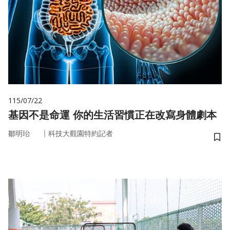
115/07/22
基因不是命運 你的生活習慣正在改寫身體劇本
｜
鄒明珆
科技大觀園特約記者
儲