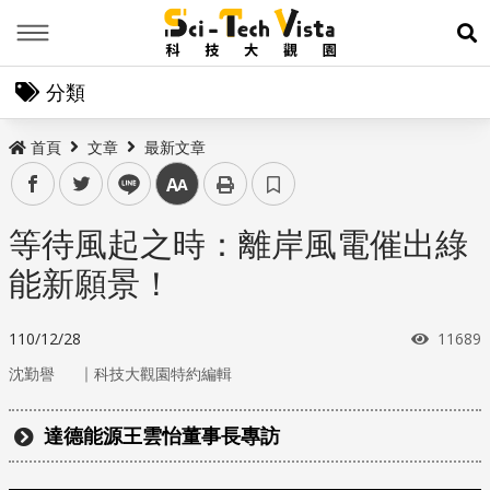
Menu
展
分類
首頁
文章
最新文章
facebook
twitter
line
中
等待風起之時：離岸風電催出綠
能新願景！
瀏覽次
110/12/28
11689
｜
沈勤譽
科技大觀園特約編輯
達德能源王雲怡董事長專訪