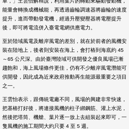
車，」王雲怡解釋說，利用葉片的轉動來驅動發動機，
能量會轉換成機械能，再透過齒輪調速器將齒輪的速度
提升，進而帶動發電機，經過升壓變壓器將電壓提升
後，即可將電流併入臺電電網供應電力。
至於陸域風電及離岸風電的差別，就在於前者的風機安
裝在陸地上，後者則安裝在海上，會打樁到海底約 45
～65 公尺深。由於臺灣陸域可供開發之優良風場已漸
趨飽和，海上風場條件更佳，仍有不少離岸風電潛能可
供開發，因此成為近來政府推動再生能源最重要之項目
之一。
王雲怡表示，跟傳統電廠不同，風場的興建非常快速，
把基樁打好後，將連接風機的柱子綁鋼筋、灌上水泥，
然後把塔筒、機艙、葉片逐一放上去組裝起來即可，一
隻風機的施工期間大約只要 4 至 5 週。