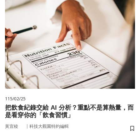
115/02/25
把飲食紀錄交給 AI 分析？重點不是算熱量，而
是看穿你的「飲食習慣」
｜
黃宜稜
科技大觀園特約編輯
儲