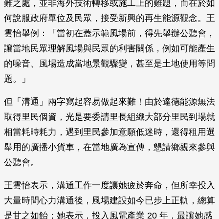
難之處，並非海外技術轉移或施工上的難題，而在於如
何說服政府單位及民眾，接受新興的再生能源觀念。王
雲怡舉例：「當初在蓋示範風場前，得先舉辦公聽會，
讓當地民眾理解風場與民眾的利害關係，例如可能產生
的噪音、風場造成當地景觀驟變，甚至是土地使用等問
題。」
但「溝通」兩字寫起容易做起來難！由於達德能源無法
取得里民個資，光是要委請里長組織大部分里民到場就
相當耗時耗力，遇到里民參加意願低迷時，還得租用選
舉用的廣播小貨車，在當地廣為宣傳，懇請鄉親來參與
公聽會。
王雲怡表示，溝通工作一度讓她疲於奔命，但所幸投入
大量時間心力溝通後，風場建設如今已步上正軌，總算
是甘之如飴；她表示，投入風電產業 20 年，最讓她感