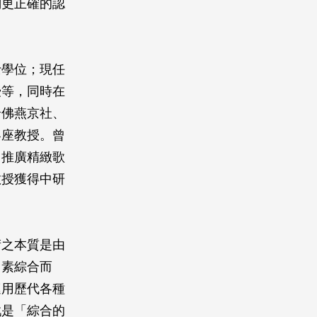
們更正確的認
】
士學位；現任
授等，同時在
哈佛燕京社、
客座教授。曾
，推廣精緻歌
教授獲得中研
術之本質是由
因素綜合而
運用歷代各種
戲是「綜合的