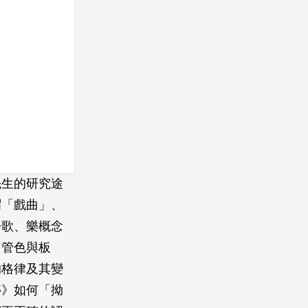
先生的研究途
謂「戲曲」、
今歌、樂概念
、管色與板
的格律及其變
亭》如何「拗