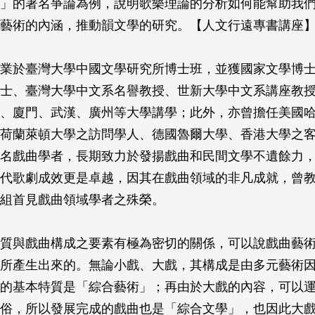
」的著名爭論為例，說明歌樂理論的分析如何能幫助我
藝術的內涵，推動韻文學的研究。【人文行遠專書講座
業於臺灣大學中國文學研究所博士班，並獲國家文學博
士、臺灣大學中文系名譽教授、世新大學中文系講座教
、廈門、武漢、廣州等大學講學；此外，亦曾擔任美國
荷蘭萊頓大學之訪問學人、德國魯爾大學、香港大學之
名戲曲學者，長期致力於發揚戲曲和民間文學不遺餘力
代歌劇成效更是卓越，因其在戲曲領域的非凡成就，曾
組首見戲曲領域學者之殊榮。
質與戲曲構成之要素有極為密切的關係，可以說戲曲藝
所產生出來的。無論小戲、大戲，其構成是由多元藝術
的基本特質是「綜合藝術」；再由於大戲的內容，可以
俗，所以發展完成的戲曲也是「綜合文學」，也因此大