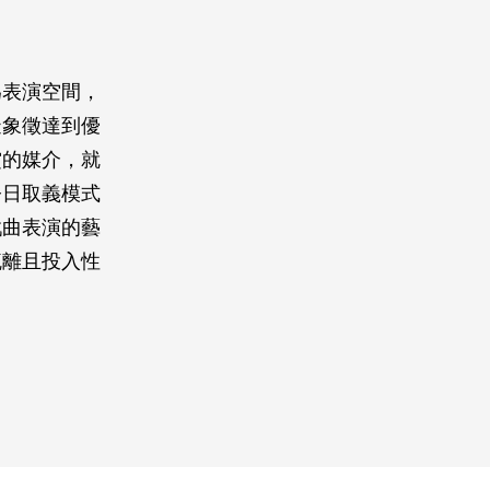
為表演空間，
擬象徵達到優
賞的媒介，就
今日取義模式
戲曲表演的藝
疏離且投入性