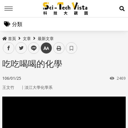
Menu
展
分類
首頁
文章
最新文章
facebook
twitter
line
中
吃吃喝喝的化學
瀏覽
106/01/25
2469
｜
王文竹
淡江大學化學系