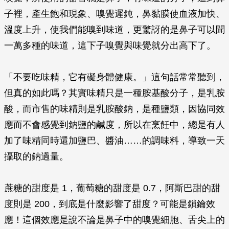
子裡，產生飽和現象、嗅覺遲鈍，鼻黏膜使血液加快、
溫度上升，使我們能嗅到味道，更驚訝的是鼻子可以聞
一萬多種的味道，這下子嗅覺與味覺就分出高下了。
「不要吃味精，它有礙身體健康。」這句話常常聽到，
但真的如此嗎？其實味精只是一種胺基酸分子，是乳胺
酸，而市售的味精則是乳胺酸鈉，是種鹽類，因協同效
應而不會感覺到鈉鹽的鹹度，所以在烹飪中，總是有人
加了味精同時還加鹽巴、醬油……的調味料，導致一天
攝取的鈉過量。
蔗糖的甜度是 1，葡萄糖的甜度是 0.7，阿斯巴甜的甜
度則是 200，到底是什麼影響了甜度？可能是鎖鑰效
應！這個效應是說不論是鼻子中的嗅覺細胞、舌尖上的