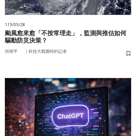
115/05/28
颱風愈來愈「不按常理走」，監測與推估如何
驅動防災決策？
｜
何楷平
科技大觀園特約記者
儲