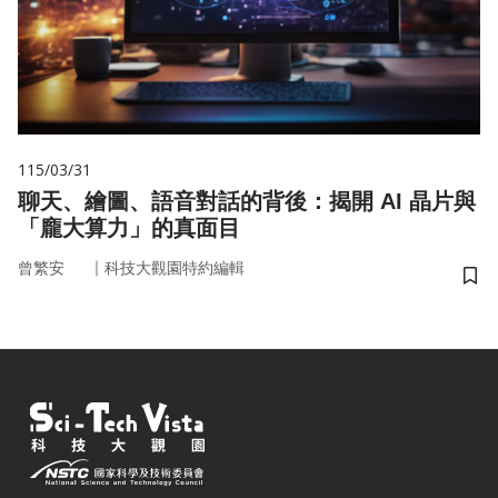
115/03/31
聊天、繪圖、語音對話的背後：揭開 AI 晶片與
「龐大算力」的真面目
｜
曾繁安
科技大觀園特約編輯
儲