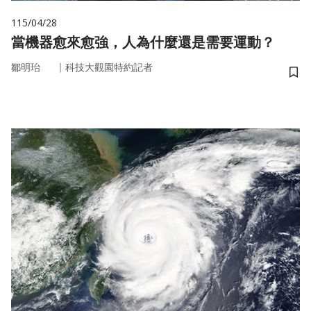
115/04/28
當機器愈來愈強，人為什麼還是需要運動？
｜
鄒明珆
科技大觀園特約記者
儲