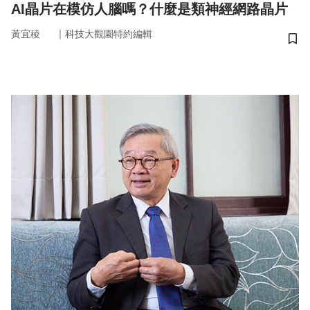
AI晶片在模仿人腦嗎？什麼是類神經網路晶片
｜
黃宜稜
科技大觀園特約編輯
儲