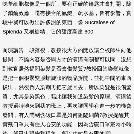
味蕾細胞都像是一個所，要有正確的鑰匙才會打開，除
了鎖鑰效應，還有接合的氫鍵、疏水基，皆有影響，實
驗中就可以做出許多甜的東西，像 Sucralose of
Splenda 又稱糖精，它的甜度高達 600。
而演講告一段落後，教授很大方的開放讓全校師生向他
提問，不論內容是否與方才的演講有關都可以問，沒想
到教官居然提問染髮是否會傷髮質?教授回答染髮就像
是把一個很緊雙股螺旋狀的物品拆開，並把中間的東西
拔出，然後倒入染劑再把它旋回去，所以染髮是很傷髮
質，尤其是染黑色，藉此讓我知道染髮的原理。演講後
教授還特地來到我的班上，再次讓同學有進一步的機會
發問，有人問到含碳口罩是如何阻隔細菌?教授提醒其
實戴口罩只有使人心安的功能，因為含碳口罩戴兩小時
後，就已出現飽和現象，所以功效是有限的喔!