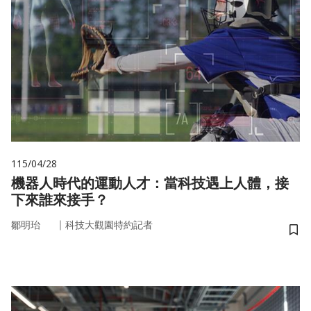
115/04/28
機器人時代的運動人才：當科技遇上人體，接
下來誰來接手？
｜
鄒明珆
科技大觀園特約記者
儲