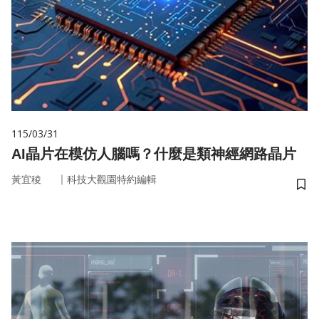
115/03/31
AI晶片在模仿人腦嗎？什麼是類神經網路晶片
｜
黃宜稜
科技大觀園特約編輯
儲