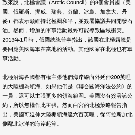
致來說，北極會議（Arctic Council）的8個會員國（美
國、俄羅斯、挪威、瑞典、芬蘭、冰島、加拿大、丹
麥）都表示願維持北極圈和平，並簽署協議共同開發石
油。然而，增加的軍事活動最終可能導致區域衝突。
2013年1月時，俄國總統普亭指出，該國在北極露臉是
要回應美國海軍在當地的活動。其他國家在北極也有軍
事活動。
北極沿海各國都有權主張他們海岸線向外延伸200英哩
的大陸棚為領海。如果他們是《聯合國海洋法公約》的
一員，還可以主張更多的領海範圍。美國沒有簽署該公
約，所以無權作此主張。然而白宮的北極策略報告指
出，美國可延伸大陸棚領海達六百英哩，從阿拉斯加北
側鄰北冰洋的海岸起算。