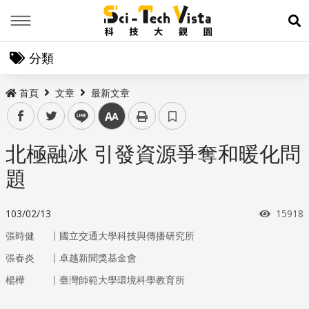
Menu
展
分類
首頁
文章
最新文章
facebook
twitter
line
中
北極融冰 引發資源爭奪和暖化問
題
瀏覽次
103/02/13
15918
｜
張時健
國立交通大學科技與傳播研究所
｜
張春炎
卓越新聞獎基金會
｜
楊樺
臺灣師範大學環境科學教育所