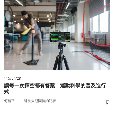
115/04/28
讓每一次揮空都有答案 運動科學的普及進行
式
｜
何楷平
科技大觀園特約記者
儲