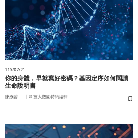
115/07/21
你的身體，早就寫好密碼？基因定序如何閱讀
生命說明書
｜
陳彥諺
科技大觀園特約編輯
儲