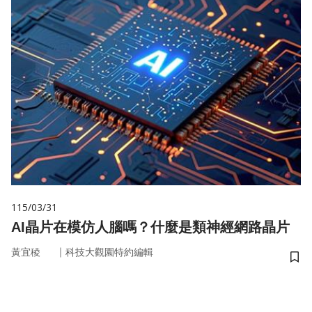
115/03/31
AI晶片在模仿人腦嗎？什麼是類神經網路晶片
｜
黃宜稜
科技大觀園特約編輯
儲