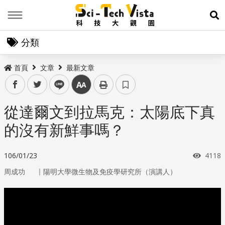
Menu
展
分類
首頁
文章
最新文章
facebook
twitter
line
中
從達爾文到拉馬克：太陽底下真
的沒有新鮮事嗎？
瀏覽
106/01/23
4118
｜
周成功
陽明大學微生物及免疫學研究所（演講人）