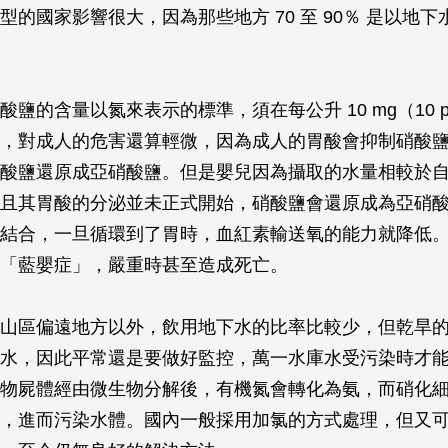
型的國家影響很大，因為那些地方 70 至 90％ 是以地
酸鹽的含量以氮來表示的標準，須在每公升 10 mg（10 
，對成人的危害還算輕微，因為成人的胃酸會抑制硝酸
酸鹽還原成亞硝酸鹽。但是嬰兒因為攝取的水量相較於
且其胃酸的分泌並未正式開始，硝酸鹽會還原成為亞硝
結合，一旦循環到了胃時，血紅素輸送氧的能力就降低
「藍嬰症」，嚴重時甚至造成死亡。
山區偏遠地方以外，飲用地下水的比率比較少，但乾旱
水，因此平常還是要做好監控，萬一水庫水受污染時才
物屍體經由微生物分解後，有機氮會轉化為氨，而硝化
，進而污染水體。國內一般採用加氯的方式處理，但又