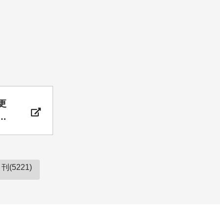
更
教
(5221)