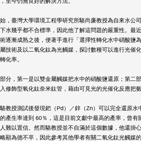
，至今仍無良好的解決方法。
始，臺灣大學環境工程學研究所駱尚廉教授為自來水公
下水幾乎都不合標準，因此他了解這問題的嚴重性。最
術逐漸成熟之後，便著手進行「選擇性轉化水中硝酸鹽
屬技術及以二氧化鈦為光觸媒，探討數種可以進行光催
轉化率。
部分，第一是以雙金屬觸媒把水中的硝酸鹽還原；第二
入修飾型氧化鈦奈米鈦管，藉由可見光的光催化反應把
駱教授測試後發現鈀（Pd）／鋅（Zn）可以完全還原水
的產生率達到 60％，這是目前文獻中最高的產率，曾有
人難以置信。然而駱教授並不自滿於這個數據，他還掛心著
略顯為德不卒，因此參考其他學者有關二氧化鈦光觸媒