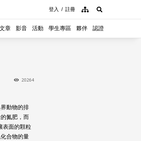
網站導覽
登入
註冊
展開搜尋
文章
影音
活動
學生專區
夥伴
認證
瀏覽次數
20264
然界動物的排
量的氮肥，而
壤表面的顆粒
氮化合物的量