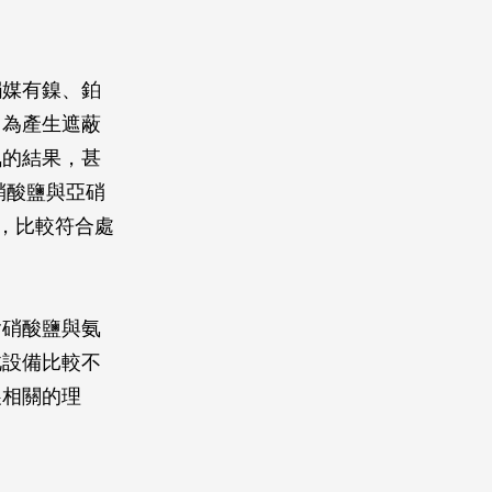
觸媒有鎳、鉑
因為產生遮蔽
氮的結果，甚
硝酸鹽與亞硝
生，比較符合處
含硝酸鹽與氨
此設備比較不
展相關的理