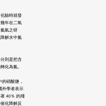
司化驗時就發
近幾年在二氧
為氮氣之研
化降解水中氮
部分則是把含
氨轉化為氮。
中的硝酸鹽，
國外學者表示
 40％ 的殘
的催化降解反