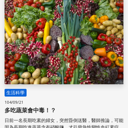
儲存
生活科學
104/09/21
多吃蔬菜會中毒！？
日前一名長期吃素的婦女，突然昏倒送醫，醫師推論，可能
因為長期吃進蔬菜含有硝酸鹽，才引發急性變性血紅素症。