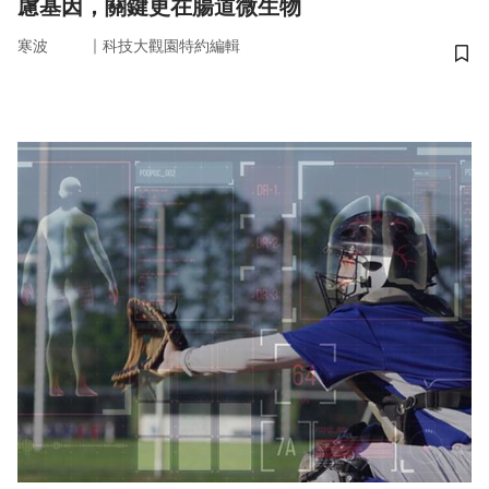
慮基因，關鍵更在腸道微生物
｜
寒波
科技大觀園特約編輯
儲