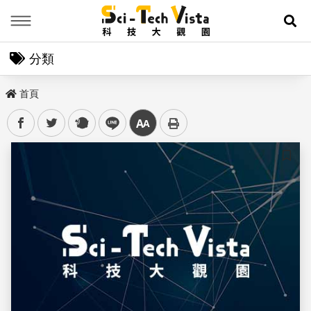
Menu
展
分類
首頁
facebook
twitter
plurk
line
中
儲存