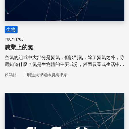
生物
100/11/03
農業上的氮
空氣的組成中大部分是氮氣，但談到氮，除了氮氣之外，你
還知道什麼？氮是生物體的主要成分，然而農業或生活中對
於氮的不當使用，卻會對生態、環境及人體健康產生負面的
｜
賴鴻裕
明道大學精緻農業學系
影響。
儲存