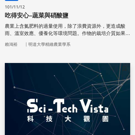
101/11/12
吃得安心–蔬菜與硝酸鹽
農業上含氮肥料的過量使用，除了浪費資源外，更造成酸
雨、溫室效應、優養化等環境問題。作物的栽培介質如果氮
素含量過高，產出的作物中也可能累積過多的硝酸鹽。
｜
賴鴻裕
明道大學精緻農業學系
儲存