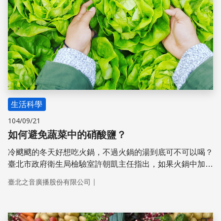
生活科學
104/09/21
如何避免蔬菜中的硝酸鹽？
冷颼颼的冬天好想吃火鍋，不過火鍋的湯到底可不可以喝？
臺北市政府衛生局檢驗室許朝凱主任指出，如果火鍋中加入
許多硝酸鹽含量較高的蔬菜，如青江菜、小白菜及萵苣，硝
｜
臺北之音廣播股份有限公司
酸鹽就會跑進湯裡。但只要先熱水汆燙或經過「溫水」浸
泡，就可以大量減少硝酸鹽。