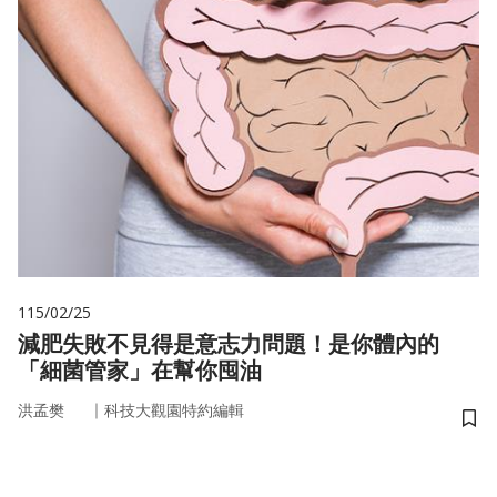
115/02/25
減肥失敗不見得是意志力問題！是你體內的
「細菌管家」在幫你囤油
｜
洪孟樊
科技大觀園特約編輯
儲