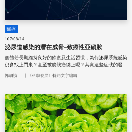
醫療
107/08/14
泌尿道感染的潛在威脅–致癌性亞硝胺
個體若長期維持良好的飲食及生活習慣，為何泌尿系統感染
仍會找上門來？甚至被膀胱癌纏上呢？其實這些症狀的發生
與衛生習慣的正確與否、微生物的種類及其生化代謝反應都
｜
郭朝禎
《科學發展》特約文字編輯
有很大的關聯性！
儲存