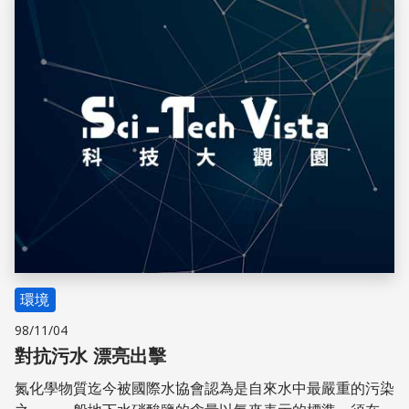
儲存
環境
98/11/04
對抗污水 漂亮出擊
氮化學物質迄今被國際水協會認為是自來水中最嚴重的污染