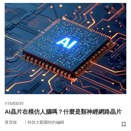
115/03/31
AI晶片在模仿人腦嗎？什麼是類神經網路晶片
｜
黃宜稜
科技大觀園特約編輯
儲