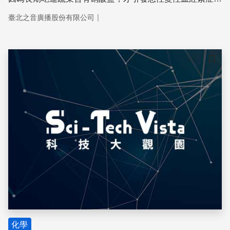
此消息一出，讓很多為了健康而常吃蔬菜的民眾嚇出一身冷
｜
臺北之音廣播股份有限公司
汗，有這麼嚴重嗎？今天科學了沒？帶你聽聽專家怎麼說？
儲存
化學