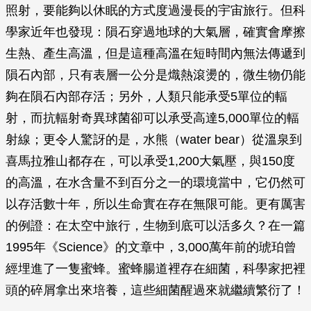
照射，要能夠以休眠的方式度過漫長的宇宙旅行。但科
學家近年也發現：隕石穿過地球的大氣層，確實會摩擦
生熱、產生高溫，但是這種高溫在短時間內無法傳遞到
隕石內部，只有表層一公分是熾熱滾燙的，微生物仍能
夠在隕石內部存活；另外，人類只能承受5單位的輻
射，而抗輻射奇異球菌卻可以承受高達5,000單位的輻
射線；更令人驚訝的是，水熊（water bear）從溫泉到
喜馬拉雅山都存在，可以承受1,200大氣壓，與150度
的高溫，在水含量不到百分之一的環境當中，它仍然可
以存活數十年，所以生命實在存在無限可能。更有厲害
的例證：在太空中旅行，生物到底可以活多久？在一篇
1995年《
Science
》的文章中，3,000萬年前的琥珀曾
經埋進了一隻蜜蜂。蜜蜂腸道裡存在細菌，科學家把裡
頭的碎屑拿出來培養，這些細菌醒過來就繼續繁衍了！