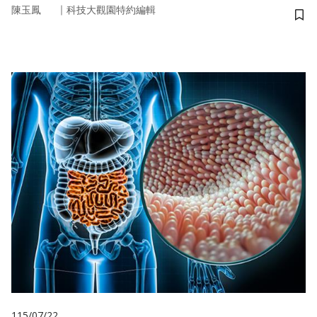
｜
陳玉鳳
科技大觀園特約編輯
儲
115/07/22