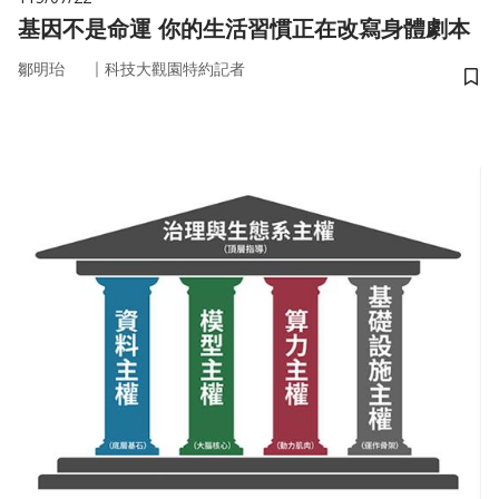
基因不是命運 你的生活習慣正在改寫身體劇本
｜
鄒明珆
科技大觀園特約記者
儲