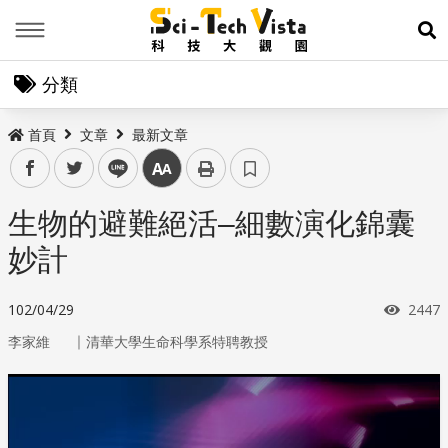
Menu
展
分類
首頁
文章
最新文章
facebook
twitter
line
中
生物的避難絕活–細數演化錦囊
妙計
瀏覽
102/04/29
2447
｜
李家維
清華大學生命科學系特聘教授