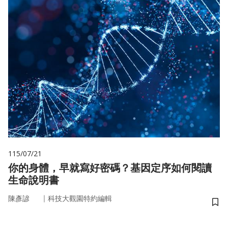
115/07/21
你的身體，早就寫好密碼？基因定序如何閱讀
生命說明書
｜
陳彥諺
科技大觀園特約編輯
儲