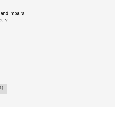
 and impairs
?, ?
1)