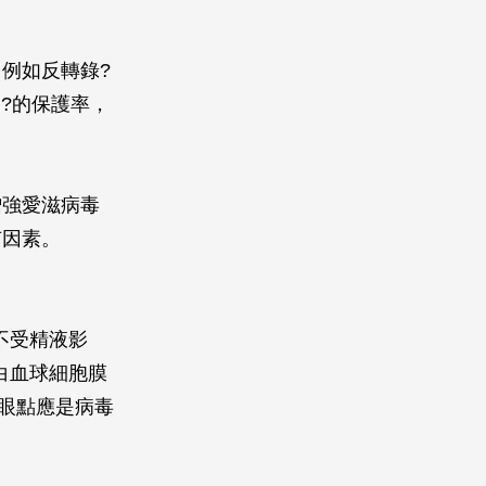
例如反轉錄?
％?的保護率，
增強愛滋病毒
有因素。
力不受精液影
些白血球細胞膜
著眼點應是病毒