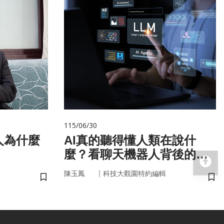
115/06/30
人為什麼
AI真的聽得懂人類在說什
麼？看聊天機器人背後的語
回
言科技
｜
陳玉鳳
科技大觀園特約編輯
儲存書籤
儲