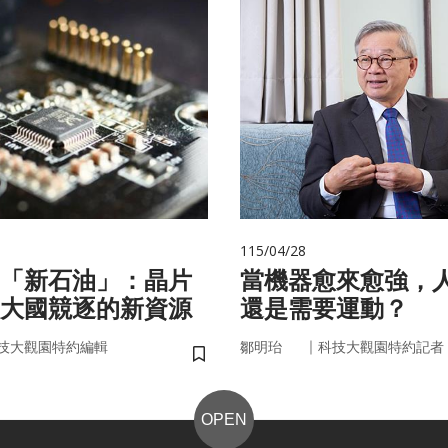
115/04/28
的「新石油」：晶片
當機器愈來愈強，
大國競逐的新資源
還是需要運動？
｜
技大觀園特約編輯
鄒明珆
科技大觀園特約記者
儲存書籤
OPEN