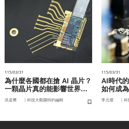
115/03/31
115/03/31
為什麼各國都在搶 AI 晶片？
AI時代
一顆晶片真的能影響世界
如何成為
嗎？
｜
｜
洪孟樊
科技大觀園特約編輯
李元傑
科
儲存書籤