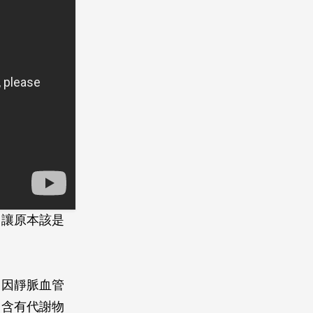
，讓原本該是
。因靜脈血管
，含有代謝物