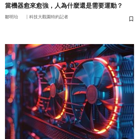
當機器愈來愈強，人為什麼還是需要運動？
｜
鄒明珆
科技大觀園特約記者
儲