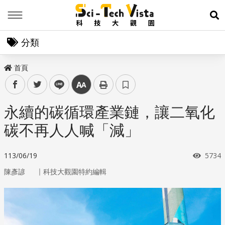
Menu
展
分類
首頁
facebook
twitter
line
中
永續的碳循環產業鏈，讓二氧化
碳不再人人喊「減」
瀏覽
113/06/19
5734
｜
陳彥諺
科技大觀園特約編輯