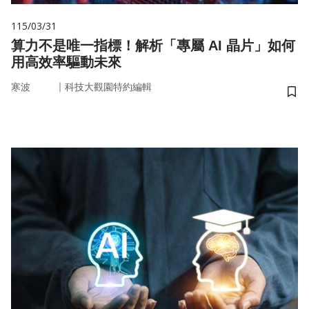
115/03/31
算力不是唯一指標！解析「專屬 AI 晶片」如何
用高效率驅動未來
｜
寒波
科技大觀園特約編輯
儲