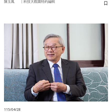
｜
陳玉鳳
科技大觀園特約編輯
儲
115/04/28