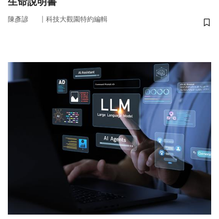
生命說明書
｜
陳彥諺
科技大觀園特約編輯
儲