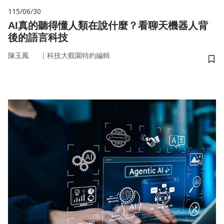
115/06/30
AI真的聽得懂人類在說什麼？看聊天機器人背
後的語言科技
｜
陳玉鳳
科技大觀園特約編輯
儲