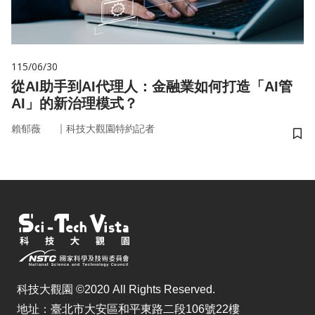
115/06/30
從AI助手到AI代理人：金融業如何打造「AI管
AI」的新治理模式？
｜
賴郁薇
科技大觀園特約記者
儲
科技大觀園 ©2020 All Rights Reserved.
地址：臺北市大安區和平東路二段106號22樓