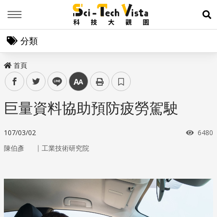
Menu
展
分類
首頁
facebook
twitter
line
中
巨量資料協助預防疲勞駕駛
瀏覽
107/03/02
6480
｜
陳伯彥
工業技術研究院