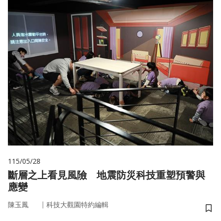
115/05/28
斷層之上看見風險 地震防災科技重塑預警與
應變
｜
陳玉鳳
科技大觀園特約編輯
儲