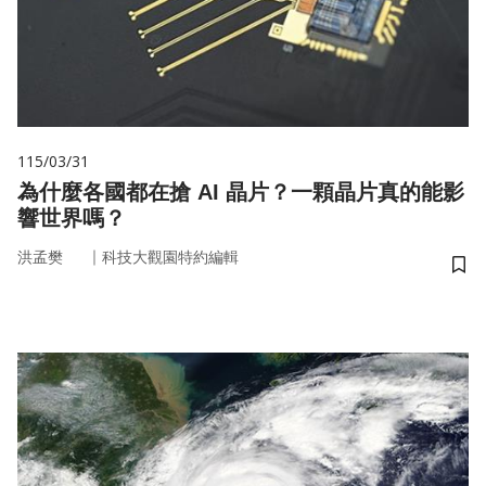
115/03/31
為什麼各國都在搶 AI 晶片？一顆晶片真的能影
響世界嗎？
｜
洪孟樊
科技大觀園特約編輯
儲