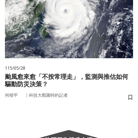
115/05/28
颱風愈來愈「不按常理走」，監測與推估如何
驅動防災決策？
｜
何楷平
科技大觀園特約記者
儲