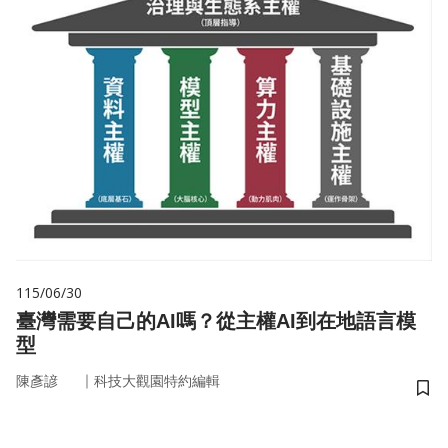
115/06/30
臺灣需要自己的AI嗎？從主權AI到在地語言模
型
｜
陳彥諺
科技大觀園特約編輯
儲