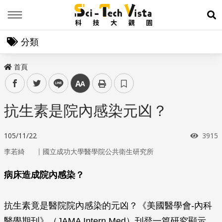
Menu
展
分類
首頁
facebook
twitter
line
中
抗生素是院內感染元凶？
瀏覽
105/11/22
3915
｜
李若綺
國立成功大學醫學院公共衛生研究所
病床造成院內感染？
抗生素竟是醫院院內感染的元凶？
《美國醫學會
-
內科
醫學期刊》
（JAMA Intern Med）刊登一篇研究顯示，