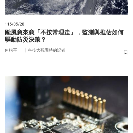
115/05/28
颱風愈來愈「不按常理走」，監測與推估如何
驅動防災決策？
｜
何楷平
科技大觀園特約記者
儲