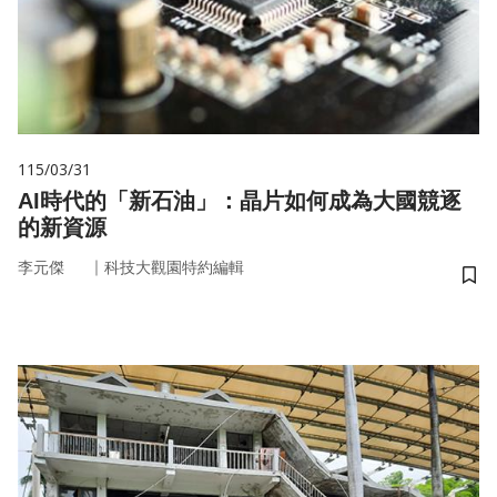
115/03/31
AI時代的「新石油」：晶片如何成為大國競逐
的新資源
｜
李元傑
科技大觀園特約編輯
儲