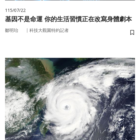
115/07/22
基因不是命運 你的生活習慣正在改寫身體劇本
｜
鄒明珆
科技大觀園特約記者
儲