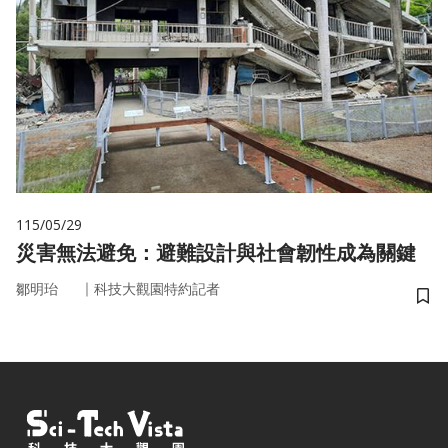
115/05/29
災害無法避免：避難設計與社會韌性成為關鍵
｜
鄒明珆
科技大觀園特約記者
儲