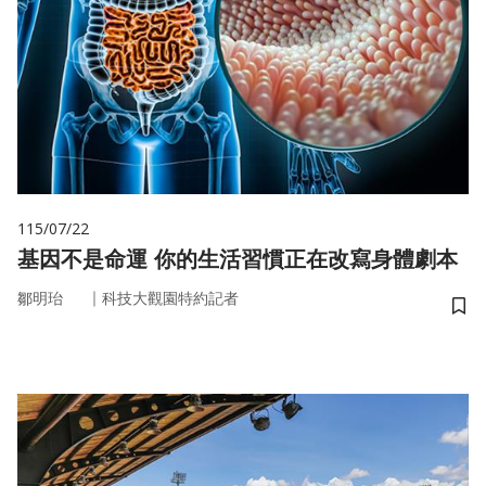
115/07/22
基因不是命運 你的生活習慣正在改寫身體劇本
｜
鄒明珆
科技大觀園特約記者
儲