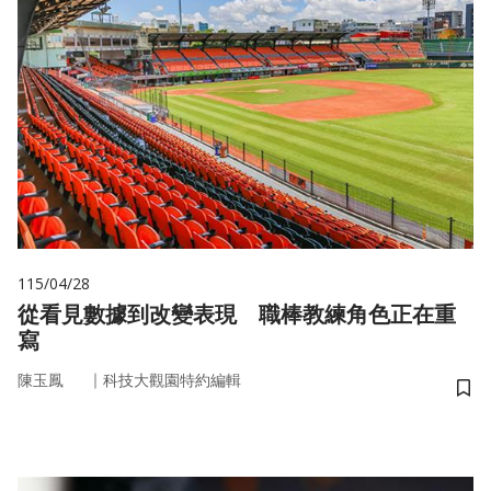
115/04/28
從看見數據到改變表現 職棒教練角色正在重
寫
｜
陳玉鳳
科技大觀園特約編輯
儲