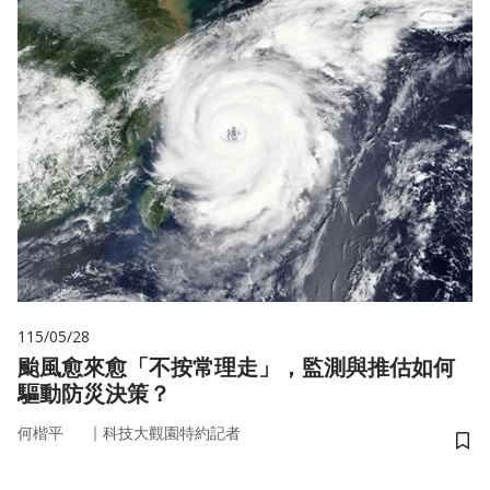
115/05/28
颱風愈來愈「不按常理走」，監測與推估如何
驅動防災決策？
｜
何楷平
科技大觀園特約記者
儲