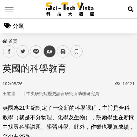
Menu
展
分類
首頁
facebook
twitter
line
中
英國的科學教育
瀏覽次
102/08/26
14921
｜
王道還
中央研究院歷史語言研究所助理研究員
英國為21世紀制定了一套新的科學課程，主旨是合科
教學（就是不分物理、化學及生物），鼓勵學生在新聞
中找尋科學議題、學習科學。此外，作業也要算成績，
至少占25％。