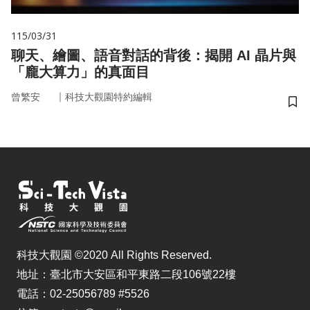
115/03/31
聊天、繪圖、語音對話的背後：揭開 AI 晶片與
「龐大算力」的真面目
｜
曾繁安
科技大觀園特約編輯
儲
科技大觀園 ©2020 All Rights Reserved.
地址：臺北市大安區和平東路二段106號22樓
電話：02-25056789 #5526