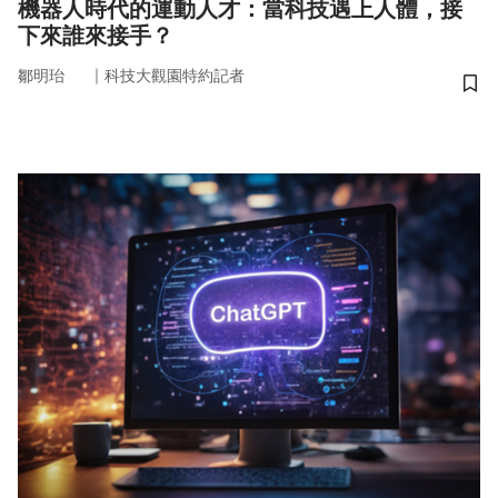
機器人時代的運動人才：當科技遇上人體，接
下來誰來接手？
｜
鄒明珆
科技大觀園特約記者
儲