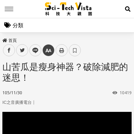
Menu
展
分類
首頁
facebook
twitter
line
中
山苦瓜是瘦身神器？破除減肥的
迷思！
瀏覽次
105/11/30
10419
｜
IC之音廣播電台