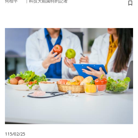
｜
何楷平
科技大觀園特約記者
儲
115/02/25