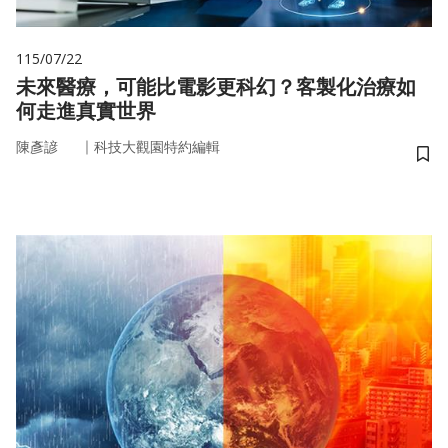
115/07/22
未來醫療，可能比電影更科幻？客製化治療如
何走進真實世界
｜
陳彥諺
科技大觀園特約編輯
儲