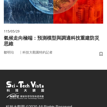
115/05/29
氣候走向極端：預測模型與調適科技重建防災
思維
｜
鄒明珆
科技大觀園特約記者
儲
科技大觀園 ©2020 All Rights Reserved.